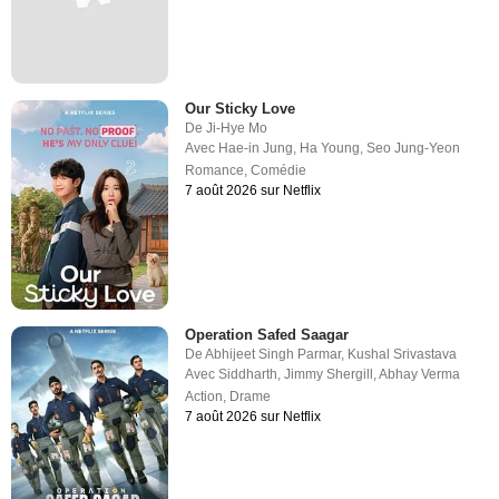
Our Sticky Love
De
Ji-Hye Mo
Avec
Hae-in Jung
,
Ha Young
,
Seo Jung-Yeon
Romance
,
Comédie
7 août 2026 sur Netflix
Operation Safed Saagar
De
Abhijeet Singh Parmar
,
Kushal Srivastava
Avec
Siddharth
,
Jimmy Shergill
,
Abhay Verma
Action
,
Drame
7 août 2026 sur Netflix