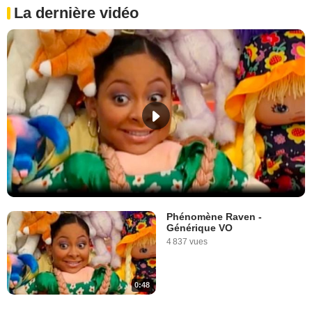
La dernière vidéo
Phénomène Raven -
Générique VO
4 837 vues
0:48