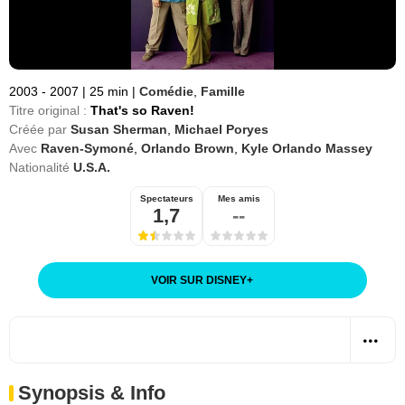
2003 - 2007
|
25 min
|
Comédie
,
Famille
Titre original :
That's so Raven!
Créée par
Susan Sherman
,
Michael Poryes
Avec
Raven-Symoné
,
Orlando Brown
,
Kyle Orlando Massey
Nationalité
U.S.A.
Spectateurs
Mes amis
1,7
--
VOIR SUR DISNEY
+
Synopsis & Info