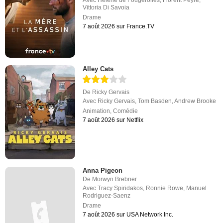
Avec
Hélène de Fougerolles
,
Florent Peyre
,
Vittoria Di Savoia
Drame
7 août 2026 sur France.TV
Alley Cats
De
Ricky Gervais
Avec
Ricky Gervais
,
Tom Basden
,
Andrew Brooke
Animation
,
Comédie
7 août 2026 sur Netflix
Anna Pigeon
De
Morwyn Brebner
Avec
Tracy Spiridakos
,
Ronnie Rowe
,
Manuel
Rodriguez-Saenz
Drame
7 août 2026 sur USA Network Inc.