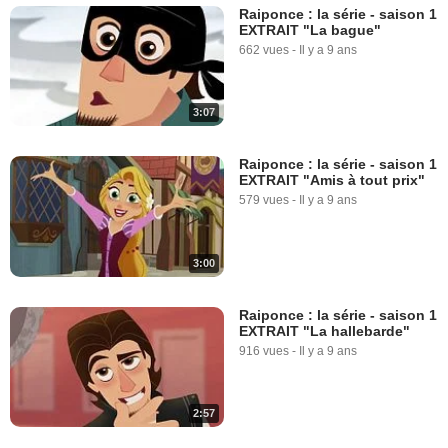
Raiponce : la série - saison 1
EXTRAIT "La bague"
662 vues
-
Il y a 9 ans
3:07
Raiponce : la série - saison 1
EXTRAIT "Amis à tout prix"
579 vues
-
Il y a 9 ans
3:00
Raiponce : la série - saison 1
EXTRAIT "La hallebarde"
916 vues
-
Il y a 9 ans
2:57