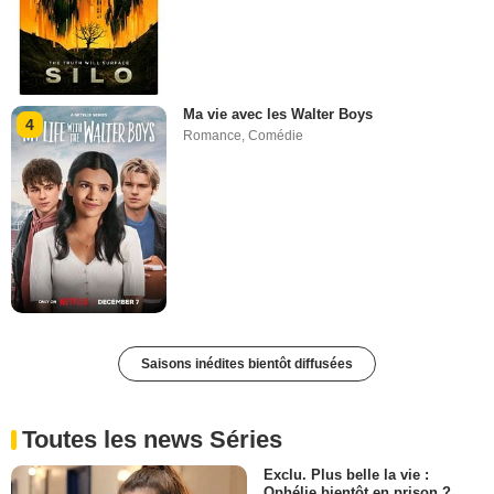
Ma vie avec les Walter Boys
4
Romance
,
Comédie
Saisons inédites bientôt diffusées
Toutes les news Séries
Exclu. Plus belle la vie :
Ophélie bientôt en prison ?