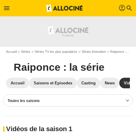
profil
menu
search
Accueil
Séries
Séries TV les plus populaires
Séries Animation
Raiponce : la série
Raiponce : la série
Accueil
Saisons et Episodes
Casting
News
Vidéo
Toutes les saisons
Vidéos de la saison 1