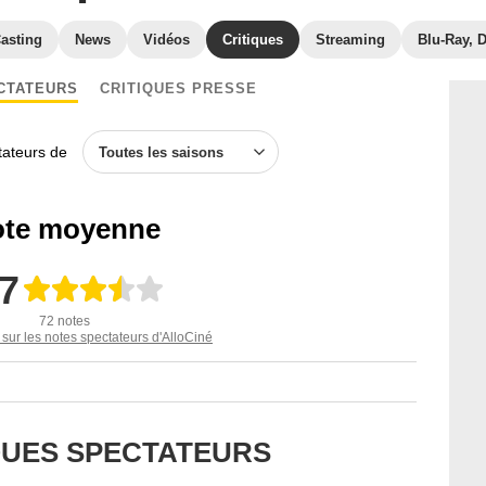
asting
News
Vidéos
Critiques
Streaming
Blu-Ray, 
CTATEURS
CRITIQUES PRESSE
ctateurs de
Toutes les saisons
te moyenne
,7
72 notes
 sur les notes spectateurs d'AlloCiné
IQUES SPECTATEURS