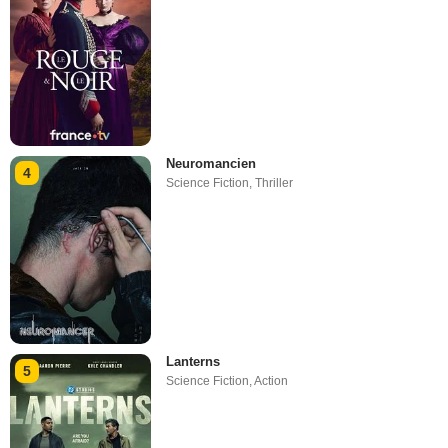
Neuromancien
4
Science Fiction
,
Thriller
Lanterns
5
Science Fiction
,
Action