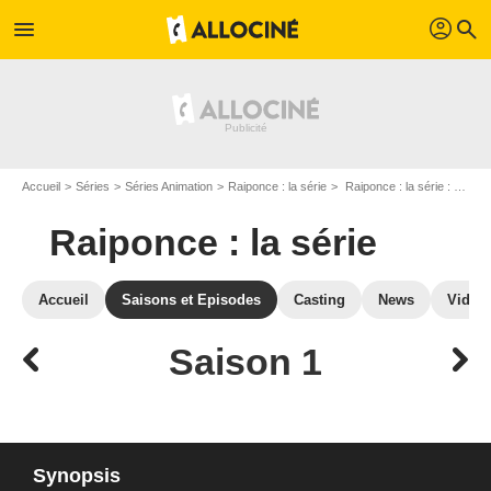
profil
menu
search
Accueil
Séries
Séries Animation
Raiponce : la série
Raiponce : la série : Episodes de la saison 1
Raiponce : la série
Accueil
Saisons et Episodes
Casting
News
Vidéo
Saison 1
Synopsis