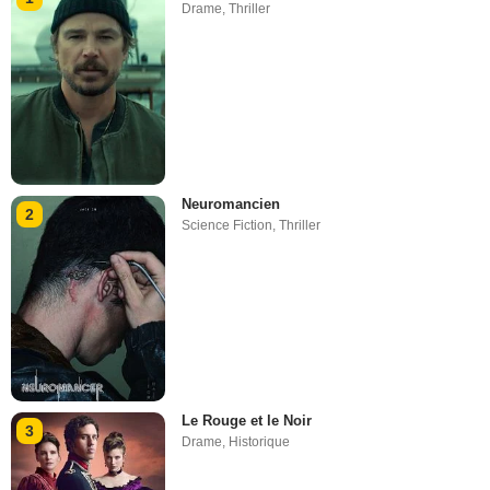
Drame
,
Thriller
Neuromancien
2
Science Fiction
,
Thriller
Le Rouge et le Noir
3
Drame
,
Historique