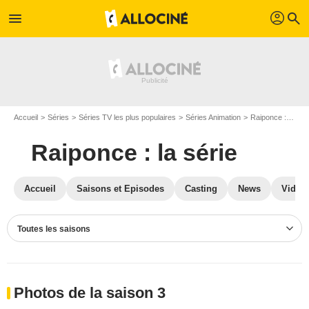
profil
menu
search
Accueil
Séries
Séries TV les plus populaires
Séries Animation
Raiponce : la série
Raiponce : la série
Accueil
Saisons et Episodes
Casting
News
Vidéo
Toutes les saisons
Photos de la saison 3