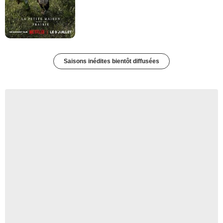
Saisons inédites bientôt diffusées