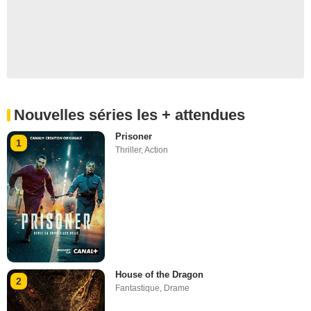
Nouvelles séries les + attendues
Prisoner
1
Thriller
,
Action
House of the Dragon
2
Fantastique
,
Drame