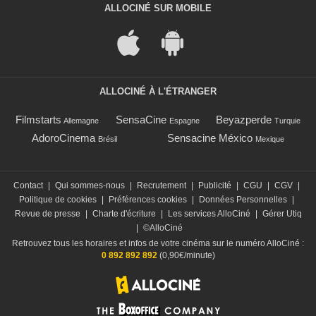
ALLOCINÉ SUR MOBILE
ALLOCINÉ À L'ÉTRANGER
Filmstarts
SensaCine
Beyazperde
Allemagne
Espagne
Turquie
AdoroCinema
Sensacine México
Brésil
Mexique
Contact
|
Qui sommes-nous
|
Recrutement
|
Publicité
|
CGU
|
CGV
|
Politique de cookies
|
Préférences cookies
|
Données Personnelles
|
Revue de presse
|
Charte d'écriture
|
Les services AlloCiné
|
Gérer Utiq
|
©AlloCiné
Retrouvez tous les horaires et infos de votre cinéma sur le numéro AlloCiné :
0 892 892 892
(0,90€/minute)