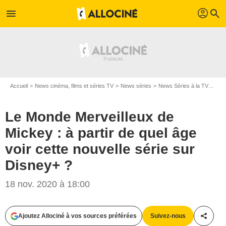
profil
menu
search
Accueil
News cinéma, films et séries TV
News séries
News Séries à la TV
Le M
Le Monde Merveilleux de
Mickey : à partir de quel âge
voir cette nouvelle série sur
Disney+ ?
18 nov. 2020 à 18:00
Ajoutez Allociné à vos sources préférées
Suivez-nous
Partag