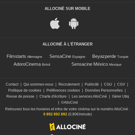
ALLOCINÉ SUR MOBILE
ALLOCINÉ À L'ÉTRANGER
Filmstarts
SensaCine
Beyazperde
Allemagne
Espagne
Turquie
AdoroCinema
Sensacine México
Brésil
Mexique
Contact
|
Qui sommes-nous
|
Recrutement
|
Publicité
|
CGU
|
CGV
|
Politique de cookies
|
Préférences cookies
|
Données Personnelles
|
Revue de presse
|
Charte d'écriture
|
Les services AlloCiné
|
Gérer Utiq
|
©AlloCiné
Retrouvez tous les horaires et infos de votre cinéma sur le numéro AlloCiné :
0 892 892 892
(0,90€/minute)