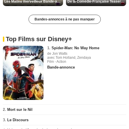
Les Matins merveilleux Bande-annonce VF
De la Comédie-Française Teaser VF
Bandes-annonces à ne pas manquer
Top Films sur Disney+
1.
Spider-Man: No Way Home
de Jon Watts
avec Tom Holland, Zendaya
Film - Action
Bande-annonce
2.
Mort sur le Nil
3.
Le Discours