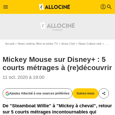
profil
menu
search
Accueil
News cinéma, films et séries TV
Actus Ciné
News Culture ciné
Mickey Mouse sur Disney+ : 5 courts métrages à (re)découvrir
Mickey Mouse sur Disney+ : 5
courts métrages à (re)découvrir
Walt Disney Animation Studios
11 oct. 2020 à 19:00
Ajoutez Allociné à vos sources préférées
Suivez-nous
Partag
De "Steamboat Willie" à "Mickey à cheval", retour
sur 5 courts métrages incontournables qui