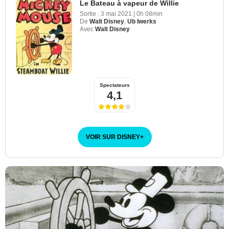
Le Bateau à vapeur de Willie
Sortie :
3 mai 2021
|
0h 08min
De
Walt Disney
,
Ub Iwerks
Avec
Walt Disney
Walt Disney Animation Studios
Spectateurs
4,1
VOIR SUR DISNEY
+