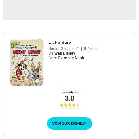
La Fanfare
Sortie :
3 mai 2021
|
0h 10min
De
Walt Disney
Avec
Clarence Nash
Walt Disney Animation Studios
Spectateurs
3,8
VOIR SUR DISNEY
+