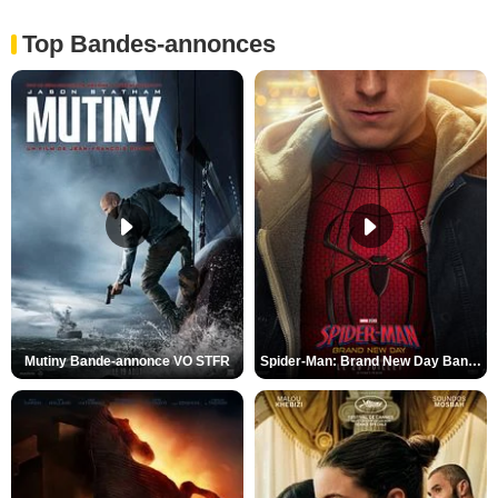
Top Bandes-annonces
Mutiny Bande-annonce VO STFR
Spider-Man: Brand New Day Bande-annonce VO STFR