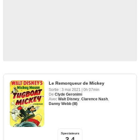
Le Remorqueur de Mickey
Sortie :
3 mai 2021
|
0h 07min
De
Clyde Geronimi
Avec
Walt Disney
,
Clarence Nash
,
Danny Webb (III)
Walt Disney Animation Studios
Spectateurs
3,4