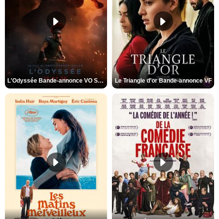
L'Odyssée Bande-annonce VO STFR
Le Triangle d'or Bande-annonce VF