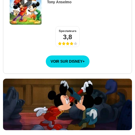
Tony Anselmo
Walt Disney Animation Studios
Spectateurs
3,8
VOIR SUR DISNEY
+