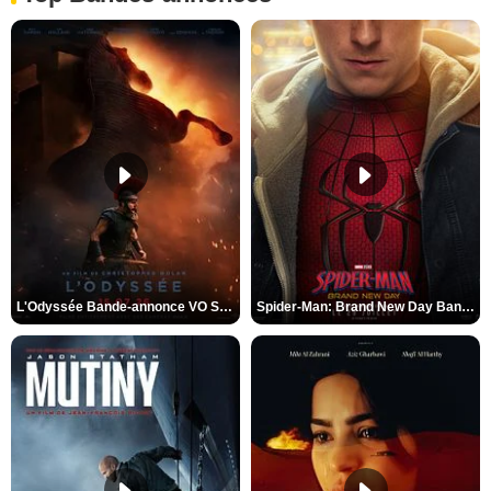
L'Odyssée Bande-annonce VO STFR
Spider-Man: Brand New Day Bande-annonce VO STFR