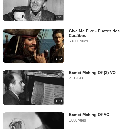
5:31
Give Me Five - Pirates des
Caraïbes
63 300 vues
4:22
Bambi Making Of (2) VO
210 vues
1:33
Bambi Making Of VO
1 080 vues