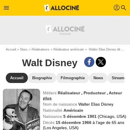
profil
menu
search
Accueil
Stars
Réalisateurs
Réalisateur américain
Walter Elias Disney dit Walt Disney
Walt Disney
Accueil
Biographie
Filmographie
News
Streamin
Métiers
Réalisateur
,
Producteur
,
Acteur
plus
Nom de naissance
Walter Elias Disney
Nationalité
Américain
Naissance
5 décembre 1901
(Chicago, USA)
Décès
15 décembre 1966
à l'age de 65 ans
(Los Angeles, USA)