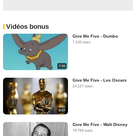
Vidéos bonus
Give Me Five - Dumbo
7 100 vues
7:56
Give Me Five - Les Oscars
24 227 vues
8:07
Give Me Five - Walt Disney
79 769 vues