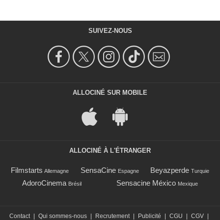
SUIVEZ-NOUS
ALLOCINÉ SUR MOBILE
ALLOCINÉ À L'ÉTRANGER
Filmstarts
SensaCine
Beyazperde
Allemagne
Espagne
Turquie
AdoroCinema
Sensacine México
Brésil
Mexique
Contact
|
Qui sommes-nous
|
Recrutement
|
Publicité
|
CGU
|
CGV
|