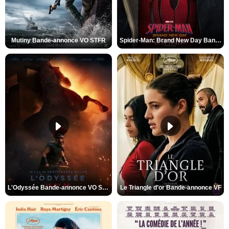
Mutiny Bande-annonce VO STFR
Spider-Man: Brand New Day Bande-annonce VO STFR
L'Odyssée Bande-annonce VO STFR
Le Triangle d'or Bande-annonce VF