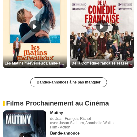
Les Matins merveilleux Bande-annonce VF
De la Comédie-Française Teaser VF
Bandes-annonces à ne pas manquer
Films Prochainement au Cinéma
Mutiny
de Jean-François Richet
avec Jason Statham, Annabelle Wallis
Film - Action
Bande-annonce