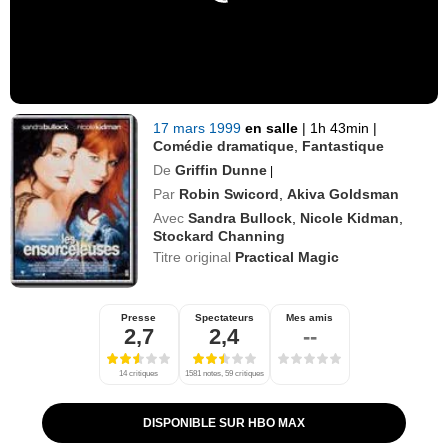
17 mars 1999
en salle
|
1h 43min
|
Comédie dramatique
,
Fantastique
De
Griffin Dunne
|
Par
Robin Swicord
,
Akiva Goldsman
Avec
Sandra Bullock
,
Nicole Kidman
,
Stockard Channing
Titre original
Practical Magic
Presse
Spectateurs
Mes amis
2,7
2,4
--
14 critiques
1581 notes, 59 critiques
DISPONIBLE SUR HBO MAX