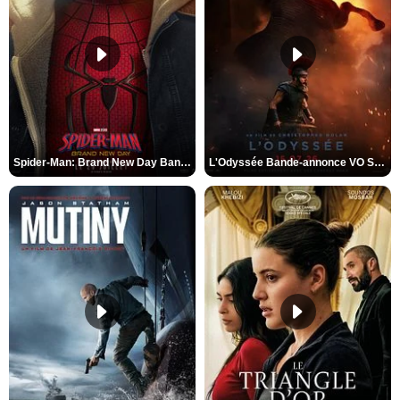
Spider-Man: Brand New Day Bande-annonce VO STFR
L'Odyssée Bande-annonce VO STFR