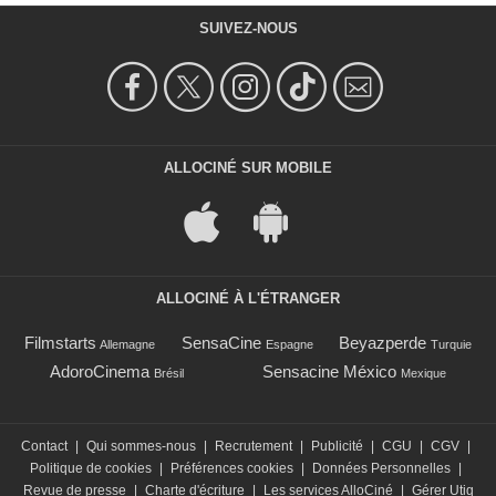
SUIVEZ-NOUS
ALLOCINÉ SUR MOBILE
ALLOCINÉ À L'ÉTRANGER
Filmstarts
SensaCine
Beyazperde
Allemagne
Espagne
Turquie
AdoroCinema
Sensacine México
Brésil
Mexique
Contact
|
Qui sommes-nous
|
Recrutement
|
Publicité
|
CGU
|
CGV
|
Politique de cookies
|
Préférences cookies
|
Données Personnelles
|
Revue de presse
|
Charte d'écriture
|
Les services AlloCiné
|
Gérer Utiq