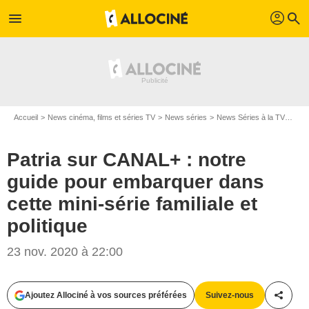
profil
menu
search
Accueil
News cinéma, films et séries TV
News séries
News Séries à la TV
Patr
Patria sur CANAL+ : notre
guide pour embarquer dans
cette mini-série familiale et
politique
23 nov. 2020 à 22:00
Ajoutez Allociné à vos sources préférées
Suivez-nous
Partag