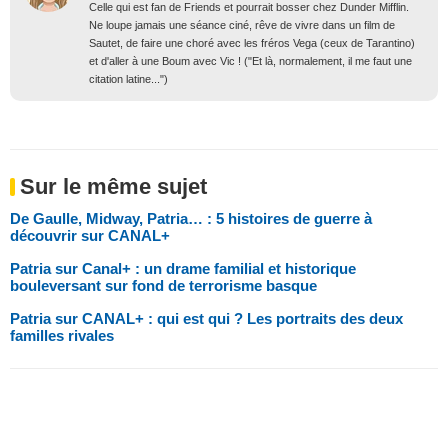
Celle qui est fan de Friends et pourrait bosser chez Dunder Mifflin.
Ne loupe jamais une séance ciné, rêve de vivre dans un film de
Sautet, de faire une choré avec les fréros Vega (ceux de Tarantino)
et d'aller à une Boum avec Vic ! ("Et là, normalement, il me faut une
citation latine...")
Sur le même sujet
De Gaulle, Midway, Patria… : 5 histoires de guerre à
découvrir sur CANAL+
Patria sur Canal+ : un drame familial et historique
bouleversant sur fond de terrorisme basque
Patria sur CANAL+ : qui est qui ? Les portraits des deux
familles rivales