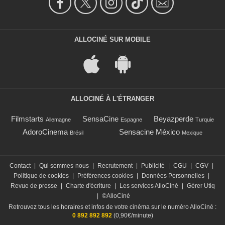
ALLOCINÉ SUR MOBILE
ALLOCINÉ À L'ÉTRANGER
Filmstarts
SensaCine
Beyazperde
Allemagne
Espagne
Turquie
AdoroCinema
Sensacine México
Brésil
Mexique
Contact
|
Qui sommes-nous
|
Recrutement
|
Publicité
|
CGU
|
CGV
|
Politique de cookies
|
Préférences cookies
|
Données Personnelles
|
Revue de presse
|
Charte d'écriture
|
Les services AlloCiné
|
Gérer Utiq
|
©AlloCiné
Retrouvez tous les horaires et infos de votre cinéma sur le numéro AlloCiné :
0 892 892 892
(0,90€/minute)