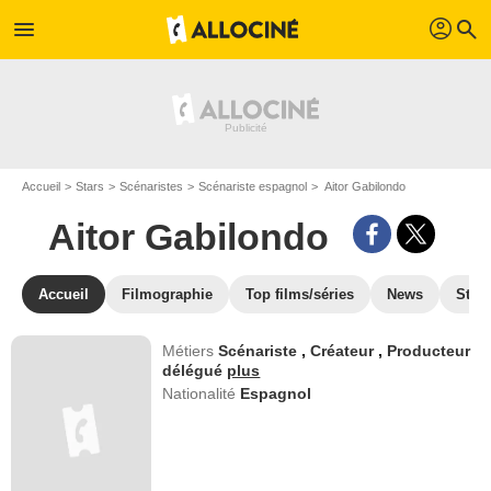
profil
menu
search
Accueil
Stars
Scénaristes
Scénariste espagnol
Aitor Gabilondo
Aitor Gabilondo
Accueil
Filmographie
Top films/séries
News
Stre
Métiers
Scénariste
,
Créateur
,
Producteur
délégué
plus
Nationalité
Espagnol