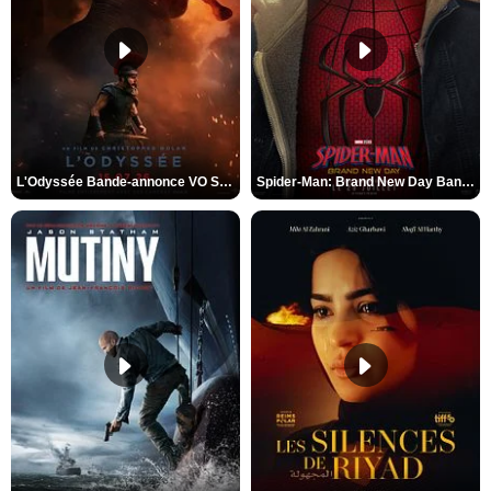
L'Odyssée Bande-annonce VO STFR
Spider-Man: Brand New Day Bande-annonce VO STFR