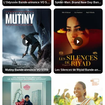
L'Odyssée Bande-annonce VO STFR
Spider-Man: Brand New Day Bande-annonce VO STFR
Mutiny Bande-annonce VO STFR
Les Silences de Riyad Bande-annonce VO STFR