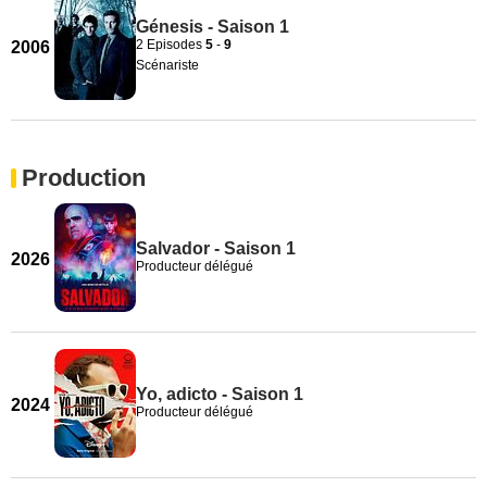
Génesis - Saison 1
2 Episodes
5
-
9
2006
Scénariste
Production
Salvador - Saison 1
2026
Producteur délégué
Yo, adicto - Saison 1
2024
Producteur délégué