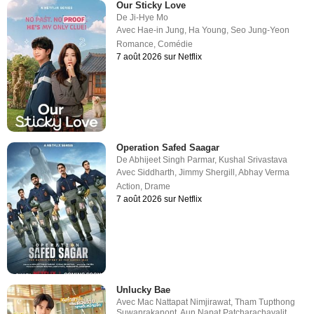
Our Sticky Love
De
Ji-Hye Mo
Avec
Hae-in Jung
,
Ha Young
,
Seo Jung-Yeon
Romance
,
Comédie
7 août 2026 sur Netflix
Operation Safed Saagar
De
Abhijeet Singh Parmar
,
Kushal Srivastava
Avec
Siddharth
,
Jimmy Shergill
,
Abhay Verma
Action
,
Drame
7 août 2026 sur Netflix
Unlucky Bae
Avec
Mac Nattapat Nimjirawat
,
Tham Tupthong
Suwanrakanont
,
Aun Napat Patcharachavalit