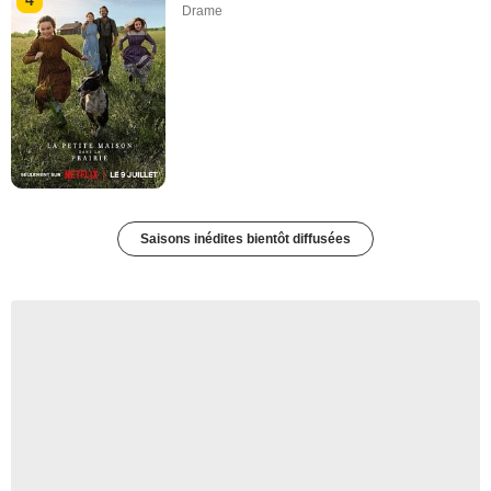
4
Drame
Saisons inédites bientôt diffusées