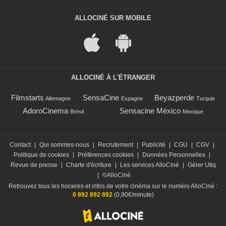
ALLOCINÉ SUR MOBILE
ALLOCINÉ À L'ÉTRANGER
Filmstarts
SensaCine
Beyazperde
Allemagne
Espagne
Turquie
AdoroCinema
Sensacine México
Brésil
Mexique
Contact
|
Qui sommes-nous
|
Recrutement
|
Publicité
|
CGU
|
CGV
|
Politique de cookies
|
Préférences cookies
|
Données Personnelles
|
Revue de presse
|
Charte d'écriture
|
Les services AlloCiné
|
Gérer Utiq
|
©AlloCiné
Retrouvez tous les horaires et infos de votre cinéma sur le numéro AlloCiné :
0 892 892 892
(0,90€/minute)