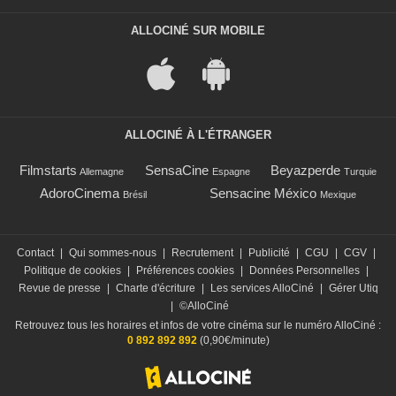
ALLOCINÉ SUR MOBILE
ALLOCINÉ À L'ÉTRANGER
Filmstarts
SensaCine
Beyazperde
Allemagne
Espagne
Turquie
AdoroCinema
Sensacine México
Brésil
Mexique
Contact
|
Qui sommes-nous
|
Recrutement
|
Publicité
|
CGU
|
CGV
|
Politique de cookies
|
Préférences cookies
|
Données Personnelles
|
Revue de presse
|
Charte d'écriture
|
Les services AlloCiné
|
Gérer Utiq
|
©AlloCiné
Retrouvez tous les horaires et infos de votre cinéma sur le numéro AlloCiné :
0 892 892 892
(0,90€/minute)