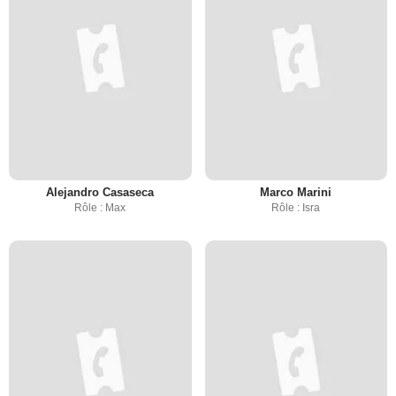
Alejandro Casaseca
Marco Marini
Rôle : Max
Rôle : Isra