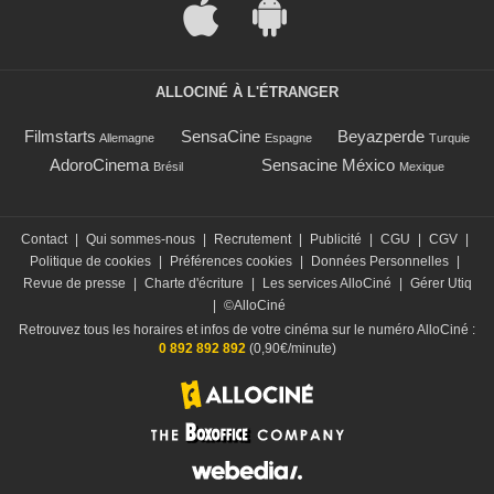
ALLOCINÉ À L'ÉTRANGER
Filmstarts
SensaCine
Beyazperde
Allemagne
Espagne
Turquie
AdoroCinema
Sensacine México
Brésil
Mexique
Contact
|
Qui sommes-nous
|
Recrutement
|
Publicité
|
CGU
|
CGV
|
Politique de cookies
|
Préférences cookies
|
Données Personnelles
|
Revue de presse
|
Charte d'écriture
|
Les services AlloCiné
|
Gérer Utiq
|
©AlloCiné
Retrouvez tous les horaires et infos de votre cinéma sur le numéro AlloCiné :
0 892 892 892
(0,90€/minute)