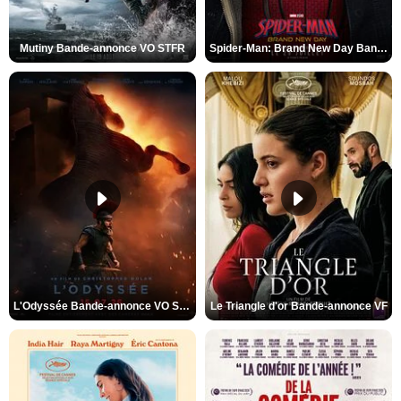
Mutiny Bande-annonce VO STFR
Spider-Man: Brand New Day Bande-annonce VO STFR
L'Odyssée Bande-annonce VO STFR
Le Triangle d'or Bande-annonce VF