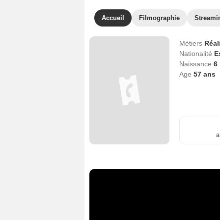
Accueil
Filmographie
Streami
Métiers
Réal
Nationalité
E
Naissance
6
Age
57
ans
a