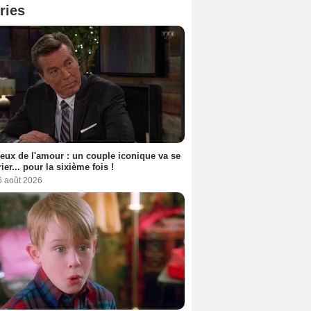
ries
eux de l'amour : un couple iconique va se
ier... pour la sixième fois !
6 août 2026