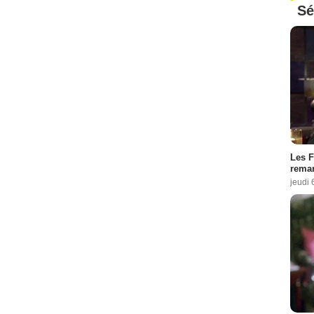
Sé
Les F
remar
jeudi 