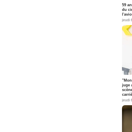
59 an
du ci
l'avi
jeudi 
"Mon 
juge 
scène
carri
jeudi 