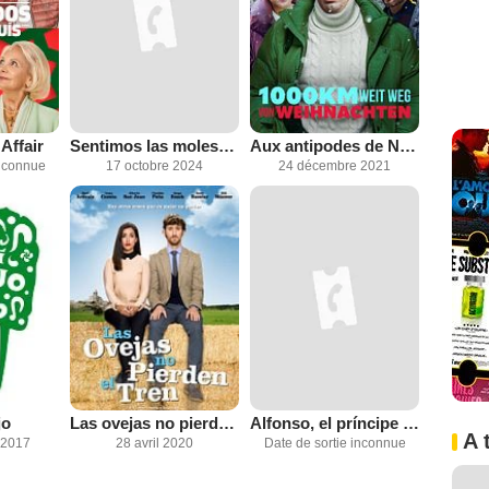
Affair
Sentimos las molestias
Aux antipodes de Noël
inconnue
17 octobre 2024
24 décembre 2021
jo
Las ovejas no pierden el tren
Alfonso, el príncipe maldito
A 
 2017
28 avril 2020
Date de sortie inconnue