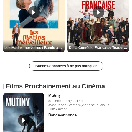
Les Matins merveilleux Bande-annonce VF
De la Comédie-Française Teaser VF
Bandes-annonces à ne pas manquer
Films Prochainement au Cinéma
Mutiny
de Jean-François Richet
avec Jason Statham, Annabelle Wallis
Film - Action
Bande-annonce