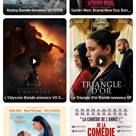
Mutiny Bande-annonce VO STFR
Spider-Man: Brand New Day Bande-annonce VO STFR
L'Odyssée Bande-annonce VO STFR
Le Triangle d'or Bande-annonce VF