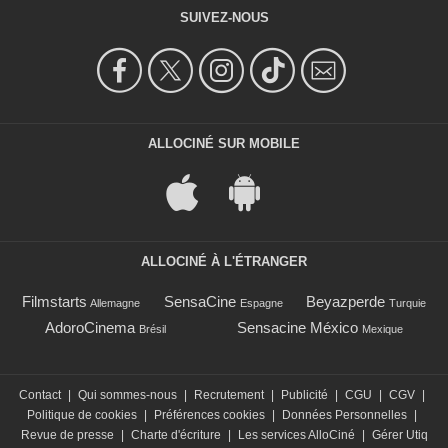
SUIVEZ-NOUS
ALLOCINÉ SUR MOBILE
ALLOCINÉ À L'ÉTRANGER
Filmstarts
SensaCine
Beyazperde
Allemagne
Espagne
Turquie
AdoroCinema
Sensacine México
Brésil
Mexique
Contact
|
Qui sommes-nous
|
Recrutement
|
Publicité
|
CGU
|
CGV
|
Politique de cookies
|
Préférences cookies
|
Données Personnelles
|
Revue de presse
|
Charte d'écriture
|
Les services AlloCiné
|
Gérer Utiq