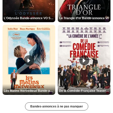
L'Odyssée Bande-annonce VO STFR
Le Triangle d'or Bande-annonce VF
Les Matins merveilleux Bande-annonce VF
De la Comédie-Française Teaser VF
Bandes-annonces à ne pas manquer