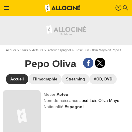
profil
menu
search
Accueil
Stars
Acteurs
Acteur espagnol
José Luis Oliva Mayo dit Pepo Oliva
Pepo Oliva
Accueil
Filmographie
Streaming
VOD, DVD
Métier
Acteur
Nom de naissance
José Luis Oliva Mayo
Nationalité
Espagnol