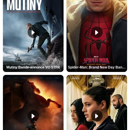
Mutiny Bande-annonce VO STFR
Spider-Man: Brand New Day Bande-annonce VO STFR