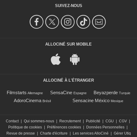
SUIVEZ-NOUS
ALLOCINÉ SUR MOBILE
ALLOCINÉ À L'ÉTRANGER
Filmstarts
SensaCine
Beyazperde
Allemagne
Espagne
Turquie
AdoroCinema
Sensacine México
Brésil
Mexique
Contact
|
Qui sommes-nous
|
Recrutement
|
Publicité
|
CGU
|
CGV
|
Politique de cookies
|
Préférences cookies
|
Données Personnelles
|
Revue de presse
|
Charte d'écriture
|
Les services AlloCiné
|
Gérer Utiq