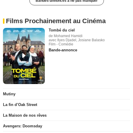
Bandes-annonces à ne pas manquer
Films Prochainement au Cinéma
Tombé du ciel
de Mohamed Hamidi
avec Ilyes Djadel, Josiane Balasko
Film - Comédie
Bande-annonce
Mutiny
La fin d’Oak Street
La Maison de nos rêves
Avengers: Doomsday