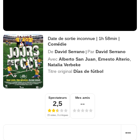
Date de sortie inconnue
|
1h 58min
|
Comédie
De
David Serrano
Par
David Serrano
|
Avec
Alberto San Juan
,
Ernesto Alterio
,
Natalia Verbeke
Titre original
Días de fútbol
Spectateurs
Mes amis
2,5
--
15 notes, 3 critiques