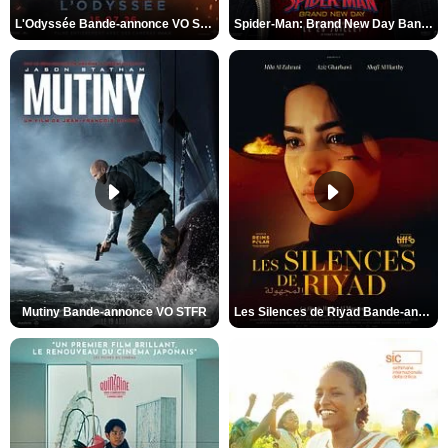
L'Odyssée Bande-annonce VO STFR
Spider-Man: Brand New Day Bande-annonce VO STFR
Mutiny Bande-annonce VO STFR
Les Silences de Riyad Bande-annonce VO STFR