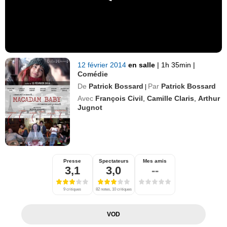
12 février 2014
en salle
|
1h 35min
|
Comédie
De
Patrick Bossard
Par
Patrick Bossard
|
Avec
François Civil
,
Camille Claris
,
Arthur
Jugnot
Presse
Spectateurs
Mes amis
3,1
3,0
--
9 critiques
82 notes, 10 critiques
VOD