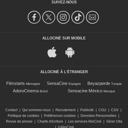
SUIVEZ-NOUS
ALLOCINÉ SUR MOBILE
ALLOCINÉ À L'ÉTRANGER
Filmstarts
SensaCine
Beyazperde
Allemagne
Espagne
Turquie
AdoroCinema
Sensacine México
Brésil
Mexique
Contact
|
Qui sommes-nous
|
Recrutement
|
Publicité
|
CGU
|
CGV
|
Politique de cookies
|
Préférences cookies
|
Données Personnelles
|
Revue de presse
|
Charte d'écriture
|
Les services AlloCiné
|
Gérer Utiq
|
©AlloCiné