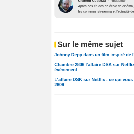
Clément Cusseau
-
Rédacteur
Après des études en école de cinéma, il
les contenus streaming et l’actualité 
Sur le même sujet
Johnny Depp dans un film inspiré de l'
Chambre 2806 l'affaire DSK sur Netfli
événement
L'affaire DSK sur Netflix : ce qui vo
2806