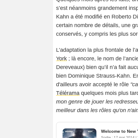
s’est néanmoins grandement inspi
Kahn a été modifié en Roberto Di
certain nombre de détails, une g
conservés, y compris les plus sor
L’adaptation la plus frontale de 
York
; là encore, le nom de l’anc
Dereveaux) bien qu’il n’a fait au
bien Dominique Strauss-Kahn. E
d'ailleurs avoir accepté le rôle
"ca
Télérama
quelques mois plus tard 
mon genre de jouer les redresseur
meilleur dans les rôles qu'on n'ai
Welcome to New 
Sortie :
17 mai 2014
|