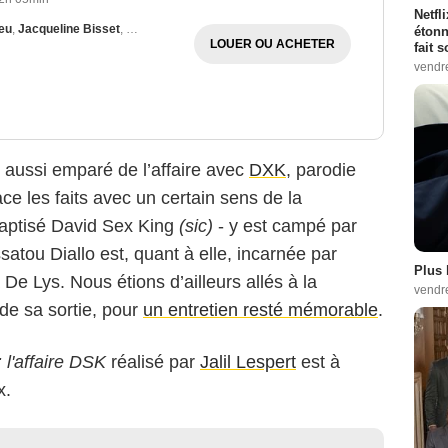
Netfl
eu
,
Jacqueline Bisset
,
Drena De Niro
étonn
LOUER OU ACHETER
fait 
vendr
i aussi emparé de l’affaire avec
DXK
, parodie
ce les faits avec un certain sens de la
baptisé David Sex King
(sic)
- y est campé par
atou Diallo est, quant à elle, incarnée par
Plus 
 De Lys. Nous étions d’ailleurs allés à la
vendr
 de sa sortie, pour
un entretien resté mémorable
.
l'affaire DSK
réalisé par
Jalil Lespert
est à
x.