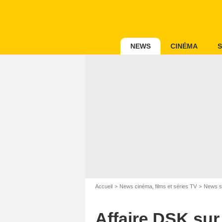
NEWS
CINÉMA
S
Accueil
News cinéma, films et séries TV
News s
Affaire DSK sur