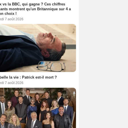
ix vs la BBC, qui gagne ? Ces chiffres
ants montrent qu'un Britannique sur 4 a
son choix !
edi 7 août 2026
belle la vie : Patrick est-il mort ?
edi 7 août 2026