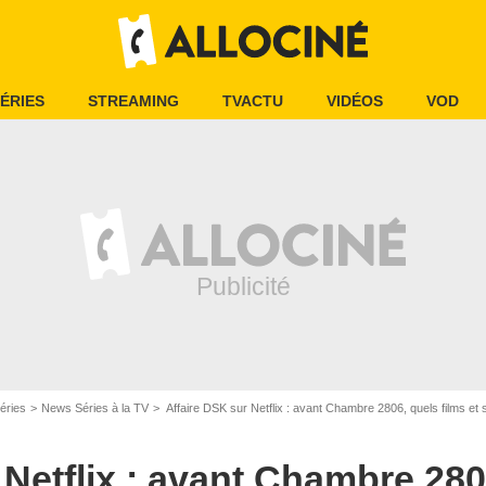
ÉRIES
STREAMING
TVACTU
VIDÉOS
VOD
éries
News Séries à la TV
Affaire DSK sur Netflix : avant Chambre 2806, quels films et s
 Netflix : avant Chambre 280