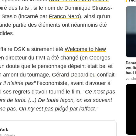
ré des faits ; si le nom de Dominique Strauss-
 Stasio (incarné par
Franco Nero
), ainsi qu’un
rande partie des éléments ont néanmoins été
dides.
l’affaire DSK a sûrement été
Welcome to New
ien directeur du FMI a été changé (en Georges
Demai
cun doute que le personnage dépeint était bel et
vouli
haut 
n amont du tournage,
Gérard Depardieu
confiait
vendr
r il n’aime pas"
l’économiste, avant d'avouer à
ses regrets d'avoir tourné le film.
"Ce n'est pas
s de torts. (...) De toute façon, on est souvent
me pas. On n'y est pas piégé par l'affect."
York
2h 05min