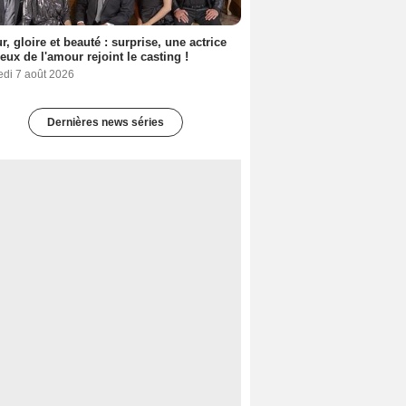
, gloire et beauté : surprise, une actrice
eux de l'amour rejoint le casting !
edi 7 août 2026
Dernières news séries