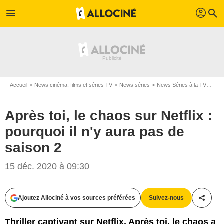
profil
menu
search
Accueil
News cinéma, films et séries TV
News séries
News Séries à la TV
Aprè
Après toi, le chaos sur Netflix :
pourquoi il n'y aura pas de
saison 2
15 déc. 2020 à 09:30
Ajoutez Allociné à vos sources préférées
Suivez-nous
Partag
Thriller captivant sur Netflix, Après toi, le chaos a