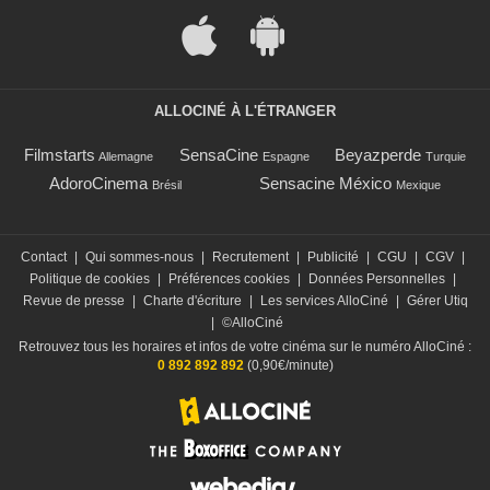
ALLOCINÉ À L'ÉTRANGER
Filmstarts
SensaCine
Beyazperde
Allemagne
Espagne
Turquie
AdoroCinema
Sensacine México
Brésil
Mexique
Contact
|
Qui sommes-nous
|
Recrutement
|
Publicité
|
CGU
|
CGV
|
Politique de cookies
|
Préférences cookies
|
Données Personnelles
|
Revue de presse
|
Charte d'écriture
|
Les services AlloCiné
|
Gérer Utiq
|
©AlloCiné
Retrouvez tous les horaires et infos de votre cinéma sur le numéro AlloCiné :
0 892 892 892
(0,90€/minute)