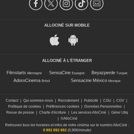
ALLOCINÉ SUR MOBILE
ALLOCINÉ À L'ÉTRANGER
Filmstarts
SensaCine
Beyazperde
Allemagne
Espagne
Turquie
AdoroCinema
Sensacine México
Brésil
Mexique
Contact
|
Qui sommes-nous
|
Recrutement
|
Publicité
|
CGU
|
CGV
|
Politique de cookies
|
Préférences cookies
|
Données Personnelles
|
Revue de presse
|
Charte d'écriture
|
Les services AlloCiné
|
Gérer Utiq
|
©AlloCiné
Retrouvez tous les horaires et infos de votre cinéma sur le numéro AlloCiné :
0 892 892 892
(0,90€/minute)