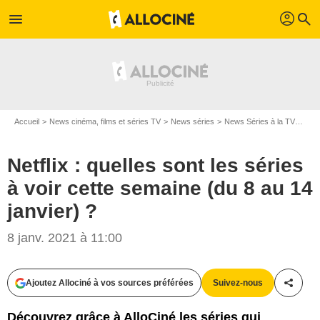
profil
menu
search
Accueil
News cinéma, films et séries TV
News séries
News Séries à la TV
Netf
Netflix : quelles sont les séries
à voir cette semaine (du 8 au 14
janvier) ?
8 janv. 2021 à 11:00
Ajoutez Allociné à vos sources préférées
Suivez-nous
Partag
Découvrez grâce à AlloCiné les séries qui