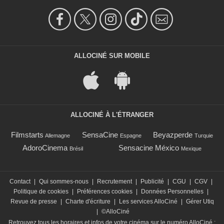
ALLOCINÉ SUR MOBILE
ALLOCINÉ À L'ÉTRANGER
Filmstarts
SensaCine
Beyazperde
Allemagne
Espagne
Turquie
AdoroCinema
Sensacine México
Brésil
Mexique
Contact
|
Qui sommes-nous
|
Recrutement
|
Publicité
|
CGU
|
CGV
|
Politique de cookies
|
Préférences cookies
|
Données Personnelles
|
Revue de presse
|
Charte d'écriture
|
Les services AlloCiné
|
Gérer Utiq
|
©AlloCiné
Retrouvez tous les horaires et infos de votre cinéma sur le numéro AlloCiné :