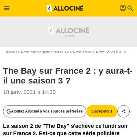
profil
menu
search
Accueil
News cinéma, films et séries TV
News séries
News Séries à la TV
The 
The Bay sur France 2 : y aura-t-
il une saison 3 ?
ITV Studios Limited 2019
18 janv. 2021 à 14:30
Ajoutez Allociné à vos sources préférées
Suivez-nous
Partag
La saison 2 de "The Bay" s'achève ce lundi soir
sur France 2. Est-ce que cette série policière