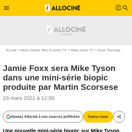
profil
menu
search
Accueil
News cinéma, films et séries TV
News séries TV
Actus Tournage Séries TV
Jamie Foxx sera Mike Tyson
dans une mini-série biopic
produite par Martin Scorsese
TELEPOOL GmbH
23 mars 2021 à 12:00
Ajoutez Allociné à vos sources préférées
Suivez-nous
Partag
Une nouvelle mini-série biopic sur Mike Tyson,