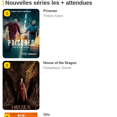
Nouvelles séries les + attendues
Prisoner
1
Thriller
,
Action
House of the Dragon
2
Fantastique
,
Drame
Silo
3