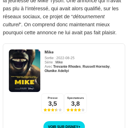
la jeunesse de Mike Tyson. Une annonce qui n'avait
pas plu à l’intéressé, qui avait alors qualifié, sur les
réseaux sociaux, ce projet de “
détournement
culturel
”. On comprend donc maintenant mieux
pourquoi cette annonce ne lui avait pas fait plaisir.
Mike
Sortie :
2022-08-25
Série :
Mike
Avec
Trevante Rhodes
,
Russell Hornsby
,
Olunike Adeliyi
Presse
Spectateurs
3,5
3,8
VOIR SUR DISNEY
+