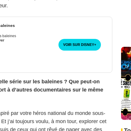
eur.
baleines
s baleines
ver
VOIR SUR DISNEY
+
lle série sur les baleines ? Que peut-on
port à d’autres documentaires sur le même
nspiré par votre héros national du monde sous-
 j’ai toujours voulu, à mon tour, explorer cet
uis de ceux qui ont rêvé de nager avec des
To