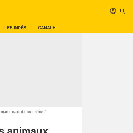
profil
search
LES INDÉS
CANAL+
e grande partie de nous-mêmes"
es animaux