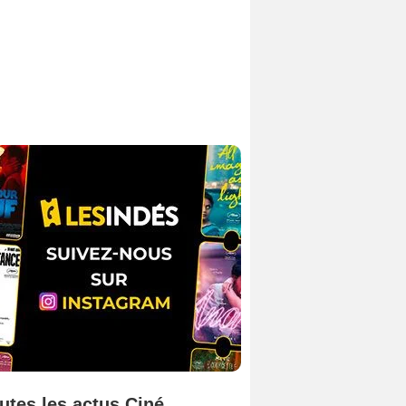
utes les actus Ciné