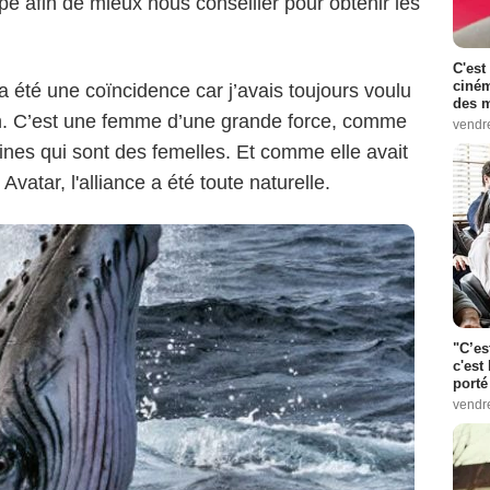
e afin de mieux nous conseiller pour obtenir les
C'est
ciném
 été une coïncidence car j’avais toujours voulu
des m
tion. C’est une femme d’une grande force, comme
vendr
eines qui sont des femelles. Et comme elle avait
Avatar, l'alliance a été toute naturelle.
"C’es
c'est 
porté
vendr