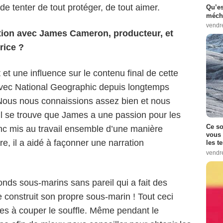
 de tenter de tout protéger, de tout aimer.
Qu’es
méch
vendr
ation avec James Cameron, producteur, et
rice ?
 et une influence sur le contenu final de cette
avec National Geographic depuis longtemps
ous nous connaissions assez bien et nous
 Il se trouve que James a une passion pour les
Ce so
c mis au travail ensemble d’une manière
vous 
ure, il a aidé à façonner une narration
les t
vendr
onds sous-marins sans pareil qui a fait des
 construit son propre sous-marin ! Tout ceci
Disney+
ges à couper le souffle. Même pendant le