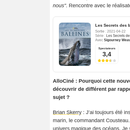
nous"
. Rencontre avec le réalisat
Les Secrets des 
Sortie :
2021-04-22
Série :
Les Secrets de
Avec
Sigourney Wea
Spectateurs
3,4
AlloCiné : Pourquoi cette nouve
découvrir de différent par rap
sujet ?
Brian Skerry
: J’ai toujours été i
marin, le commandant Cousteau. Et
univers magique des océans. Je s