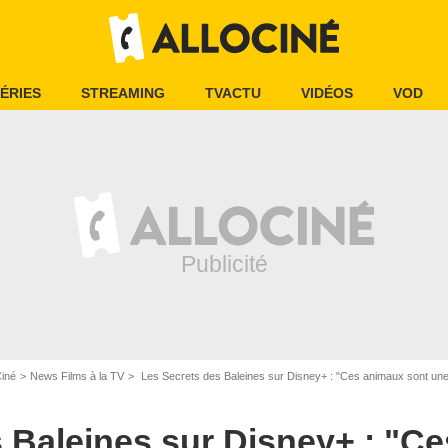
ÉRIES
STREAMING
TVACTU
VIDÉOS
VOD
Ciné
News Films à la TV
Les Secrets des Baleines sur Disney+ : "Ces animaux sont un
 Baleines sur Disney+ : "C