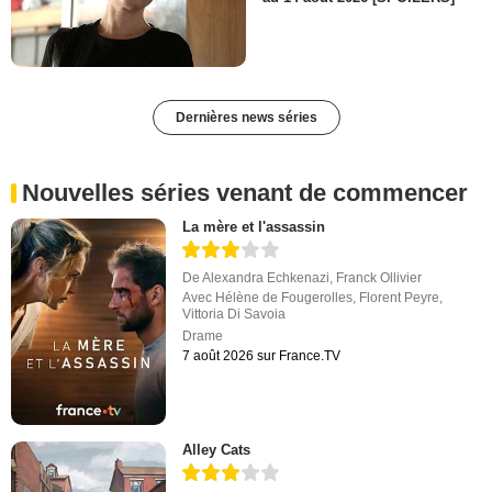
Dernières news séries
Nouvelles séries venant de commencer
La mère et l'assassin
De
Alexandra Echkenazi
,
Franck Ollivier
Avec
Hélène de Fougerolles
,
Florent Peyre
,
Vittoria Di Savoia
Drame
7 août 2026 sur France.TV
Alley Cats