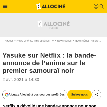
profil
menu
search
Accueil
News cinéma, films et séries TV
News séries
News séries: Au programme
Yasuke sur Netflix : la bande-
annonce de l’anime sur le
premier samouraï noir
2 avr. 2021 à 14:30
Ajoutez Allociné à vos sources préférées
Suivez-nous
Partag
Netflix a dévoilé une bande-annonce pour son