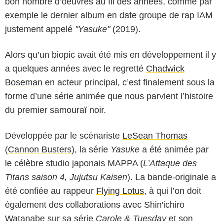
bon nombre d’oeuvres au fil des années, comme par
exemple le dernier album en date groupe de rap IAM
justement appelé
"Yasuke"
(2019).
Alors qu’un biopic avait été mis en développement il y
a quelques années avec le regretté
Chadwick
Boseman
en acteur principal, c’est finalement sous la
forme d’une série animée que nous parvient l’histoire
du premier samouraï noir.
Développée par le scénariste
LeSean Thomas
(
Cannon Busters
), la série
Yasuke
a été animée par
le célèbre studio japonais MAPPA (
L’Attaque des
Titans saison 4, Jujutsu Kaisen
). La bande-originale a
été confiée au rappeur
Flying Lotus
, à qui l’on doit
également des collaborations avec Shin'ichirō
Watanabe sur sa série
Carole & Tuesday
et son