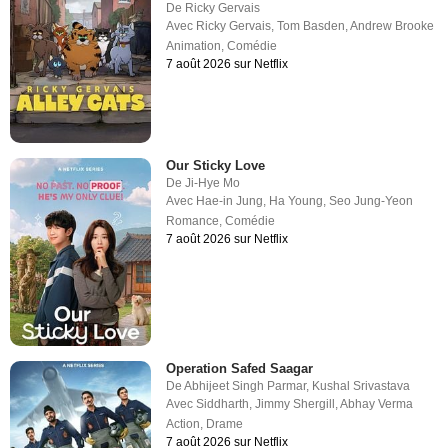
De
Ricky Gervais
Avec
Ricky Gervais
,
Tom Basden
,
Andrew Brooke
Animation
,
Comédie
7 août 2026 sur Netflix
Our Sticky Love
De
Ji-Hye Mo
Avec
Hae-in Jung
,
Ha Young
,
Seo Jung-Yeon
Romance
,
Comédie
7 août 2026 sur Netflix
Operation Safed Saagar
De
Abhijeet Singh Parmar
,
Kushal Srivastava
Avec
Siddharth
,
Jimmy Shergill
,
Abhay Verma
Action
,
Drame
7 août 2026 sur Netflix