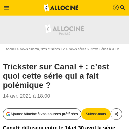
profil
menu
search
Accueil
News cinéma, films et séries TV
News séries
News Séries à la TV
Tric
Trickster sur Canal + : c’est
quoi cette série qui a fait
polémique ?
14 avr. 2021 à 18:00
Ajoutez Allociné à vos sources préférées
Suivez-nous
Partag
Canal+ diffusera entre le 14 et 30 avril la série