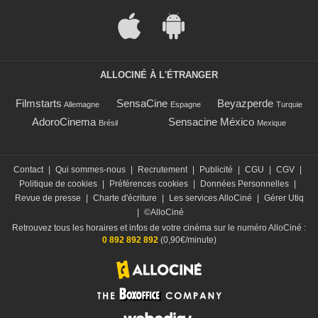
ALLOCINÉ À L'ÉTRANGER
Filmstarts
SensaCine
Beyazperde
Allemagne
Espagne
Turquie
AdoroCinema
Sensacine México
Brésil
Mexique
Contact
|
Qui sommes-nous
|
Recrutement
|
Publicité
|
CGU
|
CGV
|
Politique de cookies
|
Préférences cookies
|
Données Personnelles
|
Revue de presse
|
Charte d'écriture
|
Les services AlloCiné
|
Gérer Utiq
|
©AlloCiné
Retrouvez tous les horaires et infos de votre cinéma sur le numéro AlloCiné :
0 892 892 892
(0,90€/minute)