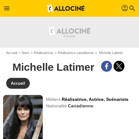
profil
menu
search
Accueil
Stars
Réalisatrices
Réalisatrice canadienne
Michelle Latimer
Michelle Latimer
Accueil
Métiers
Réalisatrice,
Actrice,
Scénariste
Nationalité
Canadienne