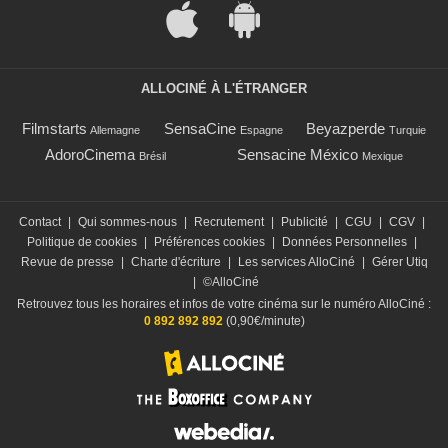
ALLOCINÉ À L'ÉTRANGER
Filmstarts
SensaCine
Beyazperde
Allemagne
Espagne
Turquie
AdoroCinema
Sensacine México
Brésil
Mexique
Contact
|
Qui sommes-nous
|
Recrutement
|
Publicité
|
CGU
|
CGV
|
Politique de cookies
|
Préférences cookies
|
Données Personnelles
|
Revue de presse
|
Charte d'écriture
|
Les services AlloCiné
|
Gérer Utiq
|
©AlloCiné
Retrouvez tous les horaires et infos de votre cinéma sur le numéro AlloCiné :
0 892 892 892
(0,90€/minute)