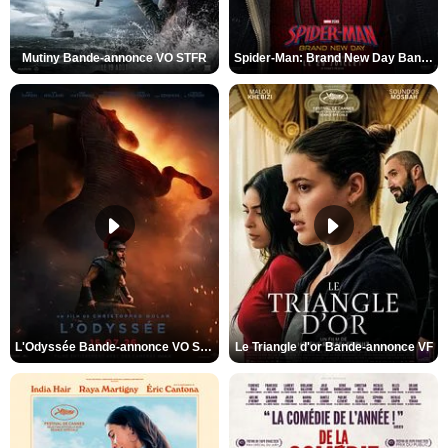
Mutiny Bande-annonce VO STFR
Spider-Man: Brand New Day Bande-annonce VO STFR
L'Odyssée Bande-annonce VO STFR
Le Triangle d'or Bande-annonce VF