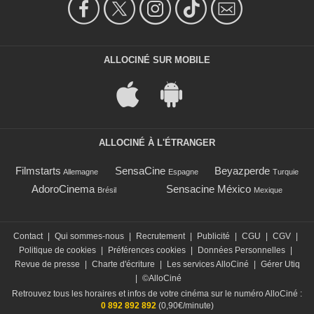
ALLOCINÉ SUR MOBILE
ALLOCINÉ À L'ÉTRANGER
Filmstarts
SensaCine
Beyazperde
Allemagne
Espagne
Turquie
AdoroCinema
Sensacine México
Brésil
Mexique
Contact
|
Qui sommes-nous
|
Recrutement
|
Publicité
|
CGU
|
CGV
|
Politique de cookies
|
Préférences cookies
|
Données Personnelles
|
Revue de presse
|
Charte d'écriture
|
Les services AlloCiné
|
Gérer Utiq
|
©AlloCiné
Retrouvez tous les horaires et infos de votre cinéma sur le numéro AlloCiné :
0 892 892 892
(0,90€/minute)