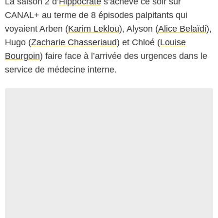
La saison 2 d’
Hippocrate
s’achève ce soir sur
CANAL+ au terme de 8 épisodes palpitants qui
voyaient Arben (
Karim Leklou
), Alyson (
Alice Belaïdi
),
Hugo (
Zacharie Chasseriaud
) et Chloé (
Louise
Bourgoin
) faire face à l’arrivée des urgences dans le
service de médecine interne.