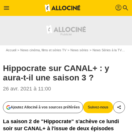
profil
menu
search
Accueil
News cinéma, films et séries TV
News séries
News Séries à la TV
Hipp
Hippocrate sur CANAL+ : y
aura-t-il une saison 3 ?
26 avr. 2021 à 11:00
Ajoutez Allociné à vos sources préférées
Suivez-nous
Partag
La saison 2 de "Hippocrate" s'achève ce lundi
soir sur CANAL+ à l'issue de deux épisodes