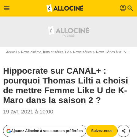
profil
menu
search
Accueil
News cinéma, films et séries TV
News séries
News Séries à la TV
Hipp
Hippocrate sur CANAL+ :
pourquoi Thomas Lilti a choisi
de mettre Femme Like U de K-
Maro dans la saison 2 ?
19 avr. 2021 à 10:00
Ajoutez Allociné à vos sources préférées
Suivez-nous
Partag