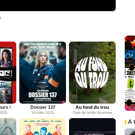
F
eurs !
Dossier 137
Au fond du trou
2025
19 mars 2025
Date de sortie inconnue
A 