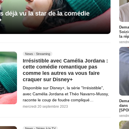
us déjà vu la star de la comédie
?
Demai
Soizi
la ré
vendr
News - Streaming
Irrésistible avec Camélia Jordana :
cette comédie romantique pas
comme les autres va vous faire
craquer sur Disney+
Disponible sur Disney+, la série "Irrésistible",
avec Camélia Jordana et Théo Navarro-Mussy,
raconte le coup de foudre compliqué…
Demai
dans 
mercredi 20 septembre 2023
[SPO
vendr
News - Séries à la TV