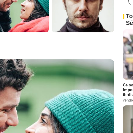
To
Sé
Ce so
Impos
thrill
vendr