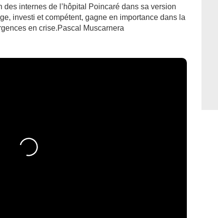
un des internes de l’hôpital Poincaré dans sa version
e, investi et compétent, gagne en importance dans la
urgences en crise.Pascal Muscarnera