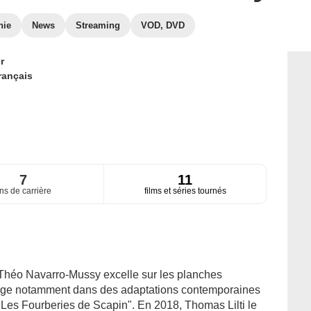
hie
News
Streaming
VOD, DVD
r
rançais
7
11
ns de carrière
films et séries tournés
 Théo Navarro-Mussy excelle sur les planches
irige notamment dans des adaptations contemporaines
"Les Fourberies de Scapin". En 2018, Thomas Lilti le