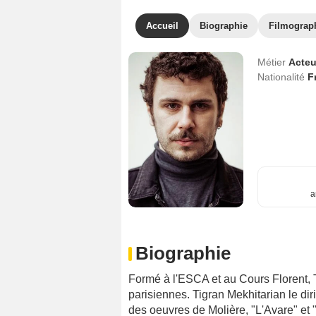
Accueil
Biographie
Filmograp
Métier
Acteu
Nationalité
F
a
Biographie
Formé à l'ESCA et au Cours Florent,
parisiennes. Tigran Mekhitarian le d
des oeuvres de Molière, "L'Avare" et 