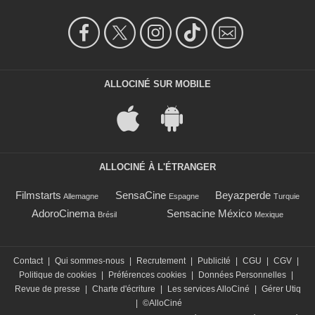
ALLOCINÉ SUR MOBILE
ALLOCINÉ À L'ÉTRANGER
Filmstarts
SensaCine
Beyazperde
Allemagne
Espagne
Turquie
AdoroCinema
Sensacine México
Brésil
Mexique
Contact
|
Qui sommes-nous
|
Recrutement
|
Publicité
|
CGU
|
CGV
|
Politique de cookies
|
Préférences cookies
|
Données Personnelles
|
Revue de presse
|
Charte d'écriture
|
Les services AlloCiné
|
Gérer Utiq
|
©AlloCiné