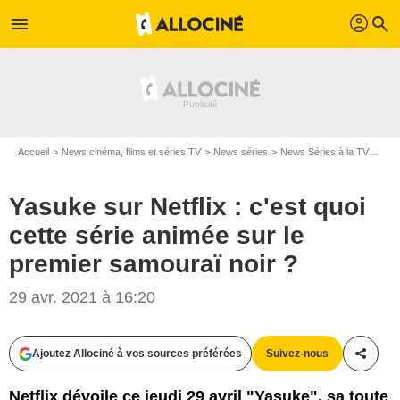
profil
menu
search
Accueil
News cinéma, films et séries TV
News séries
News Séries à la TV
Yasu
Yasuke sur Netflix : c'est quoi
cette série animée sur le
premier samouraï noir ?
29 avr. 2021 à 16:20
Ajoutez Allociné à vos sources préférées
Suivez-nous
Partag
Netflix dévoile ce jeudi 29 avril "Yasuke", sa toute