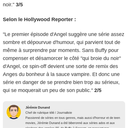
noir."
3/5
Selon le Hollywood Reporter :
"Le premier épisode d'Angel suggère une série assez
sombre et dépourvue d'humour, qui parvient tout de
même à surprendre par moments. Sans Buffy pour
compenser et désamorcer le côté "qui broie du noir"
d'Angel, ce spin-off devient une sorte de remix des
Anges du bonheur à la sauce vampire. Et donc une
série en danger de se prendre bien trop au sérieux,
qui se moquerait un peu de son public."
2/5
Jérémie Dunand
Chef de rubrique télé / Journaliste
Passionné de séries en tous genres, mais aussi d'horreur et de teen
movies, Jérémie Dunand a été biberonné aux séries ados et aux
slashers des années 90, de Buffy à Scream, en passant par