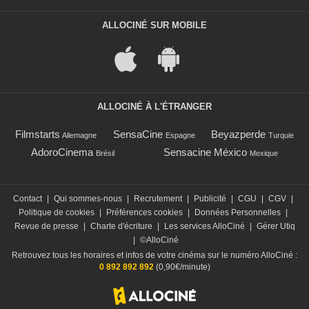
ALLOCINÉ SUR MOBILE
ALLOCINÉ À L'ÉTRANGER
Filmstarts
SensaCine
Beyazperde
Allemagne
Espagne
Turquie
AdoroCinema
Sensacine México
Brésil
Mexique
Contact
|
Qui sommes-nous
|
Recrutement
|
Publicité
|
CGU
|
CGV
|
Politique de cookies
|
Préférences cookies
|
Données Personnelles
|
Revue de presse
|
Charte d'écriture
|
Les services AlloCiné
|
Gérer Utiq
|
©AlloCiné
Retrouvez tous les horaires et infos de votre cinéma sur le numéro AlloCiné :
0 892 892 892
(0,90€/minute)