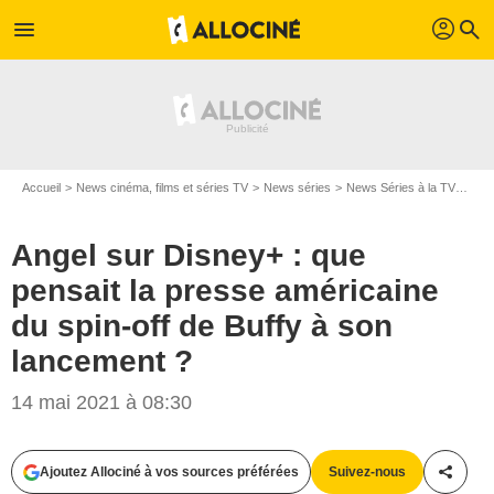
profil
menu
search
Accueil
News cinéma, films et séries TV
News séries
News Séries à la TV
Ange
Angel sur Disney+ : que
pensait la presse américaine
du spin-off de Buffy à son
lancement ?
14 mai 2021 à 08:30
Twentieth Century Fox Television
Ajoutez Allociné à vos sources préférées
Suivez-nous
Partag