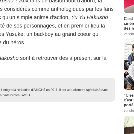
kusho
? Aux fans de baston tout d'abord, la
s considérés comme anthologiques par les fans
 qu'un simple anime d'action,
Yu Yu Hakusho
C'est
ciném
ité de ses personnages, et en premier lieu la
des m
ros Yusuke, un bad-boy au grand coeur qui
vendr
e du héros.
Hakusho
sont à retrouver dès à présent sur la
 intègre la rédaction d’AlloCiné en 2011. Il est actuellement spécialisé dans
"C’es
des plateformes SVOD.
c'est 
porté
vendr