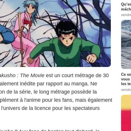
Qu’es
méch
vendr
Ce so
akusho : The Movie
est un court métrage de 30
vous 
talement inédite par rapport au manga. Ne
les t
vendr
on de la série, le long métrage possède la
mplément à l'anime pour les fans, mais également
l'univers de la licence pour les spectateurs