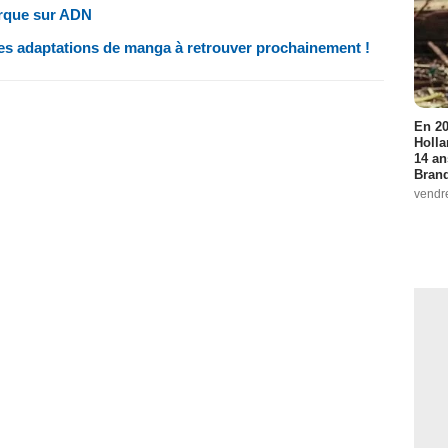
arque sur ADN
 les adaptations de manga à retrouver prochainement !
En 20
Holla
14 an
Bran
vendr