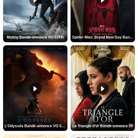
Mutiny Bande-annonce VO STFR
Spider-Man: Brand New Day Bande-annonce VO STFR
L'Odyssée Bande-annonce VO STFR
Le Triangle d'or Bande-annonce VF