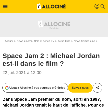
profil
menu
search
Accueil
News cinéma, films et séries TV
Actus Ciné
News Sorties ciné
Space Jam 2 : Michael Jordan est-il dans le film ?
Space Jam 2 : Michael Jordan
est-il dans le film ?
22 juil. 2021 à 12:00
Ajoutez Allociné à vos sources préférées
Suivez-nous
Partag
Dans Space Jam premier du nom, sorti en 1997,
Michael Jordan tenait le haut de l'affiche. Pour ce