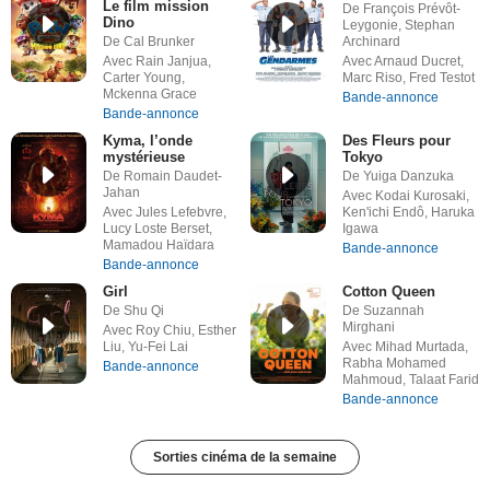
Le film mission
De François Prévôt-
Dino
Leygonie, Stephan
De Cal Brunker
Archinard
Avec Rain Janjua,
Avec Arnaud Ducret,
Carter Young,
Marc Riso, Fred Testot
Mckenna Grace
Bande-annonce
Bande-annonce
Kyma, l’onde
Des Fleurs pour
mystérieuse
Tokyo
De Romain Daudet-
De Yuiga Danzuka
Jahan
Avec Kodai Kurosaki,
Avec Jules Lefebvre,
Ken'ichi Endô, Haruka
Lucy Loste Berset,
Igawa
Mamadou Haïdara
Bande-annonce
Bande-annonce
Girl
Cotton Queen
De Shu Qi
De Suzannah
Mirghani
Avec Roy Chiu, Esther
Liu, Yu-Fei Lai
Avec Mihad Murtada,
Rabha Mohamed
Bande-annonce
Mahmoud, Talaat Farid
Bande-annonce
Sorties cinéma de la semaine