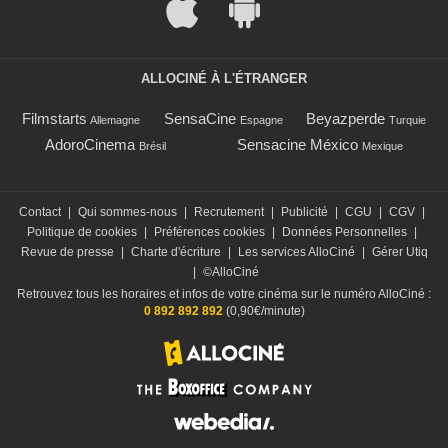
ALLOCINÉ À L'ÉTRANGER
Filmstarts
SensaCine
Beyazperde
Allemagne
Espagne
Turquie
AdoroCinema
Sensacine México
Brésil
Mexique
Contact
|
Qui sommes-nous
|
Recrutement
|
Publicité
|
CGU
|
CGV
|
Politique de cookies
|
Préférences cookies
|
Données Personnelles
|
Revue de presse
|
Charte d'écriture
|
Les services AlloCiné
|
Gérer Utiq
|
©AlloCiné
Retrouvez tous les horaires et infos de votre cinéma sur le numéro AlloCiné :
0 892 892 892
(0,90€/minute)