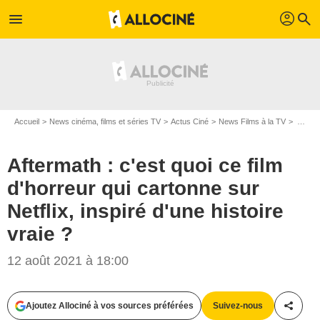
profil
menu
search
Accueil
News cinéma, films et séries TV
Actus Ciné
News Films à la TV
Aftermath : c'est quoi ce film d'horreur qui cartonne sur Netflix, inspiré d'une histoire vraie ?
Aftermath : c'est quoi ce film
d'horreur qui cartonne sur
Netflix, inspiré d'une histoire
vraie ?
12 août 2021 à 18:00
Ajoutez Allociné à vos sources préférées
Suivez-nous
Partag