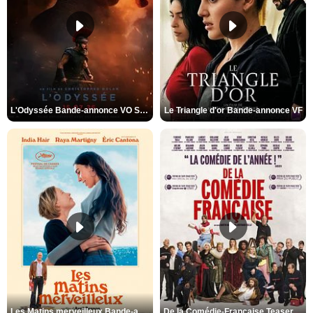
L'Odyssée Bande-annonce VO STFR
Le Triangle d'or Bande-annonce VF
Les Matins merveilleux Bande-annonce VF
De la Comédie-Française Teaser VF