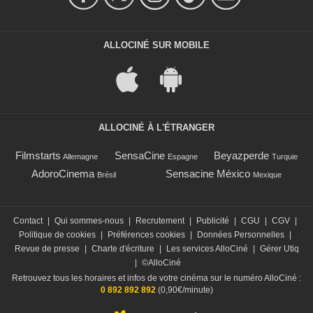
ALLOCINÉ SUR MOBILE
ALLOCINÉ À L'ÉTRANGER
Filmstarts
SensaCine
Beyazperde
Allemagne
Espagne
Turquie
AdoroCinema
Sensacine México
Brésil
Mexique
Contact
|
Qui sommes-nous
|
Recrutement
|
Publicité
|
CGU
|
CGV
|
Politique de cookies
|
Préférences cookies
|
Données Personnelles
|
Revue de presse
|
Charte d'écriture
|
Les services AlloCiné
|
Gérer Utiq
|
©AlloCiné
Retrouvez tous les horaires et infos de votre cinéma sur le numéro AlloCiné :
0 892 892 892
(0,90€/minute)