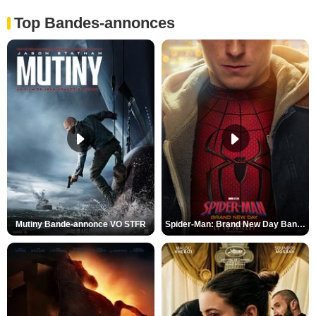
Top Bandes-annonces
Mutiny Bande-annonce VO STFR
Spider-Man: Brand New Day Bande-annonce VO STFR