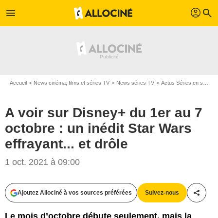
profil
menu
search
Accueil
News cinéma, films et séries TV
News séries TV
Actus Séries en streaming
A voir sur Disney+ du 1er au 7
octobre : un inédit Star Wars
effrayant... et drôle
1 oct. 2021 à 09:00
Ajoutez Allociné à vos sources préférées
Suivez-nous
Partag
Le mois d’octobre débute seulement, mais la