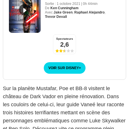
Sortie :
1 octobre 2021
|
0h 44min
De
Ken Cunningham
Avec
Jake Green
,
Raphael Alejandro
,
Trevor Devall
Spectateurs
2,6
VOIR SUR DISNEY
+
Sur la planète Mustafar, Poe et BB-8 visitent le
château de Dark Vador en pleine rénovation. Dans
les couloirs de celui-ci, leur guide Vaneé leur raconte
trois histoires terrifiantes mettant en scène des
personnages emblématiques comme Luke Skywalker
et Ben Solo. Découvrez vite ce programme plein