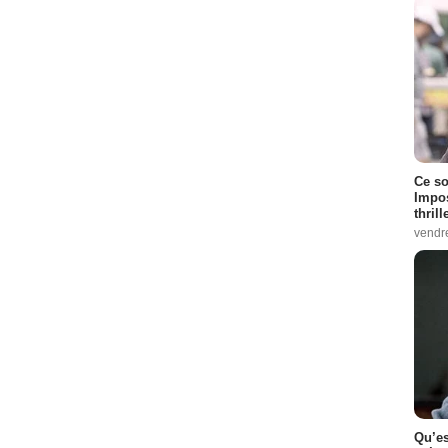
Ce so
Impos
thrill
vendr
Qu’es