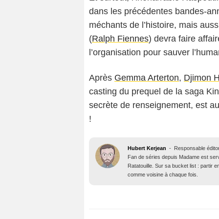
dans les précédentes bandes-ann
méchants de l’histoire, mais auss
(
Ralph Fiennes
) devra faire affai
l’organisation pour sauver l’huma
Après
Gemma Arterton
,
Djimon 
casting du prequel de la saga Kin
secrète de renseignement, est a
!
Hubert Kerjean
-
Responsable éditor
Fan de séries depuis Madame est servie
Ratatouille. Sur sa bucket list : parti
comme voisine à chaque fois.