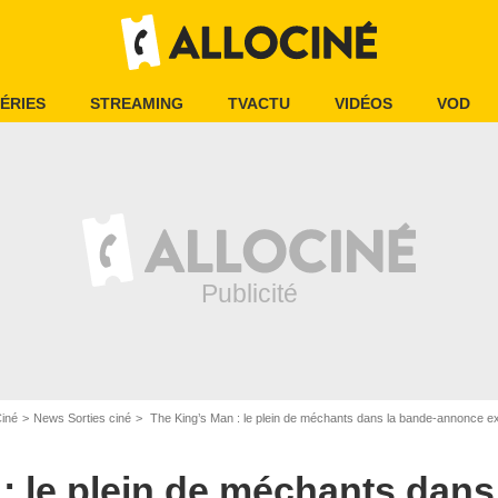
ÉRIES
STREAMING
TVACTU
VIDÉOS
VOD
Ciné
News Sorties ciné
The King’s Man : le plein de méchants dans la bande-annonce e
: le plein de méchants dans