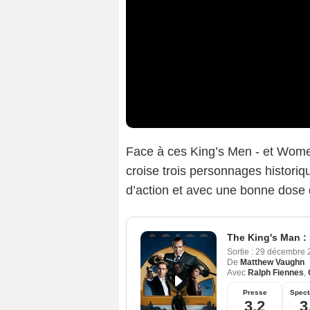
Face à ces King’s Men - et Wome
croise trois personnages historiqu
d’action et avec une bonne dose
The King's Man :
Sortie :
29 décembre
De
Matthew Vaughn
Avec
Ralph Fiennes
,
Presse
Spect
3,2
3