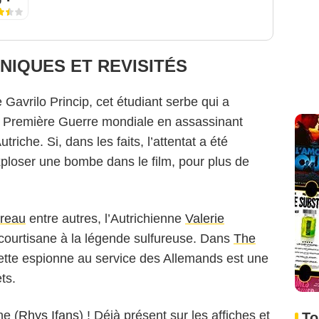
NIQUES ET REVISITÉS
 Gavrilo Princip, cet étudiant serbe qui a
 Première Guerre mondiale en assassinant
riche. Si, dans les faits, l’attentat a été
exploser une bombe dans le film, pour plus de
reau
entre autres, l’Autrichienne
Valerie
courtisane à la légende sulfureuse. Dans
The
cette espionne au service des Allemands est une
ts.
ne (
Rhys Ifans
) ! Déjà présent sur les affiches et
To