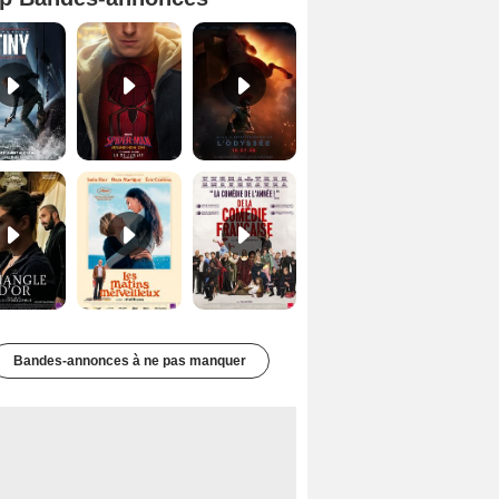
Mutiny Bande-annonce VO STFR
Spider-Man: Brand New Day Bande-annonce VO STFR
L'Odyssée Bande-annonce VO STFR
Le Triangle d'or Bande-annonce VF
Les Matins merveilleux Bande-annonce VF
De la Comédie-Française Teaser VF
Bandes-annonces à ne pas manquer