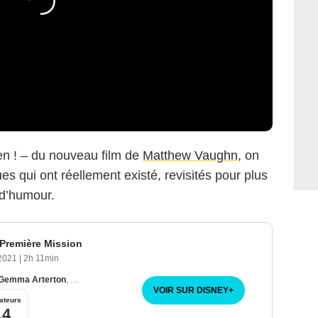
n ! – du nouveau film de
Matthew Vaughn
, on
es qui ont réellement existé, revisités pour plus
 d’humour.
 Première Mission
 2021
|
2h 11min
Gemma Arterton
,
Rhys Ifans
VOIR SUR DISNEY
+
ateurs
,4