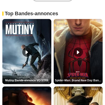
Top Bandes-annonces
Mutiny Bande-annonce VO STFR
Spider-Man: Brand New Day Bande-annonce VO STFR