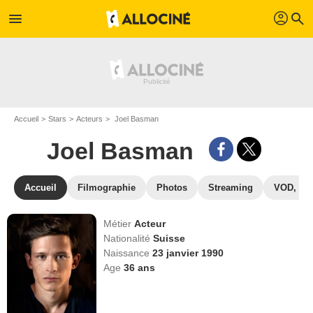
profil
menu
search
Accueil
Stars
Acteurs
Joel Basman
Joel Basman
Accueil
Filmographie
Photos
Streaming
VOD, DV
Métier
Acteur
Nationalité
Suisse
Naissance
23 janvier 1990
Age
36
ans