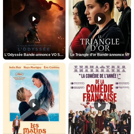
L'Odyssée Bande-annonce VO STFR
Le Triangle d'or Bande-annonce VF