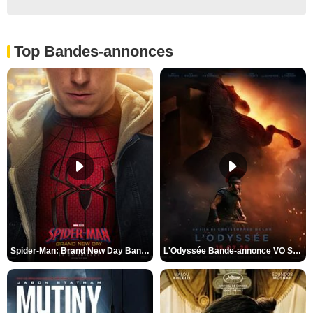
Top Bandes-annonces
Spider-Man: Brand New Day Bande-annonce VO STFR
L'Odyssée Bande-annonce VO STFR