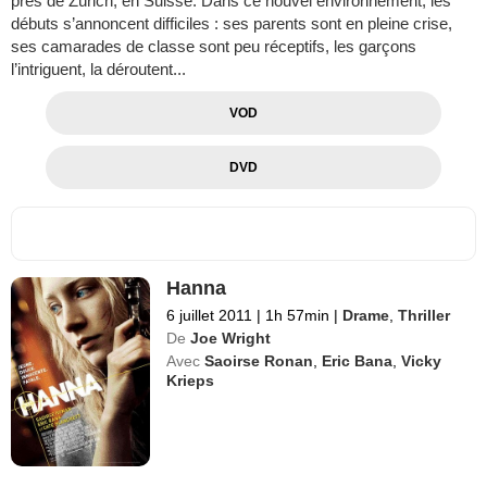
près de Zürich, en Suisse. Dans ce nouvel environnement, les
débuts s’annoncent difficiles : ses parents sont en pleine crise,
ses camarades de classe sont peu réceptifs, les garçons
l’intriguent, la déroutent...
VOD
DVD
Hanna
6 juillet 2011
|
1h 57min
|
Drame
,
Thriller
De
Joe Wright
Avec
Saoirse Ronan
,
Eric Bana
,
Vicky
Krieps