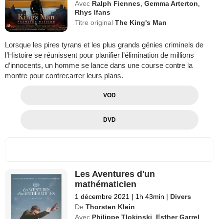
Avec
Ralph Fiennes
,
Gemma Arterton
,
Rhys Ifans
Titre original
The King's Man
Lorsque les pires tyrans et les plus grands génies criminels de
l’Histoire se réunissent pour planifier l’élimination de millions
d’innocents, un homme se lance dans une course contre la
montre pour contrecarrer leurs plans.
VOD
DVD
Les Aventures d'un
mathématicien
1 décembre 2021
|
1h 43min
|
Divers
De
Thorsten Klein
Avec
Philippe Tlokinski
,
Esther Garrel
,