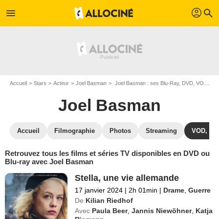
profil
menu
search
Accueil
Stars
Acteur
Joel Basman
Joel Basman : ses Blu-Ray, DVD, VOD, SVOD
Joel Basman
Accueil
Filmographie
Photos
Streaming
VOD, DV
Retrouvez tous les films et séries TV disponibles en DVD ou
Blu-ray avec Joel Basman
Stella, une vie allemande
17 janvier 2024
|
2h 01min
|
Drame
,
Guerre
De
Kilian Riedhof
Avec
Paula Beer
,
Jannis Niewöhner
,
Katja