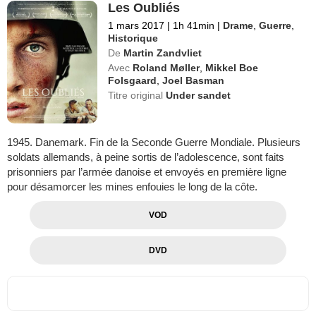
Les Oubliés
1 mars 2017
|
1h 41min
|
Drame
,
Guerre
,
Historique
De
Martin Zandvliet
Avec
Roland Møller
,
Mikkel Boe
Folsgaard
,
Joel Basman
Titre original
Under sandet
1945. Danemark. Fin de la Seconde Guerre Mondiale. Plusieurs
soldats allemands, à peine sortis de l’adolescence, sont faits
prisonniers par l’armée danoise et envoyés en première ligne
pour désamorcer les mines enfouies le long de la côte.
VOD
DVD