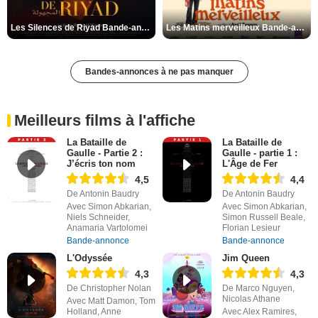
Les Silences de Riyad Bande-annonce VO STFR
Les Matins merveilleux Bande-annonce VF
Bandes-annonces à ne pas manquer
Meilleurs films à l'affiche
La Bataille de
La Bataille de
Gaulle - Partie 2 :
Gaulle - partie 1 :
J’écris ton nom
L'Âge de Fer
4,5
4,4
De Antonin Baudry
De Antonin Baudry
Avec Simon Abkarian,
Avec Simon Abkarian,
Niels Schneider,
Simon Russell Beale,
Anamaria Vartolomei
Florian Lesieur
Bande-annonce
Bande-annonce
L'Odyssée
Jim Queen
4,3
4,3
De Christopher Nolan
De Marco Nguyen,
Nicolas Athane
Avec Matt Damon, Tom
Holland, Anne
Avec Alex Ramires,