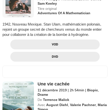
Sam Keeley
Titre original
Adventures Of A Mathematician
1942, Nouveau Mexique. Stan Ulam, mathématicien polonais,
rejoint un groupe secret de chercheurs venus du monde entier
pour collaborer à la création de la bombe à hydrogène.
VOD
DVD
Une vie cachée
11 décembre 2019
|
2h 54min
|
Biopic
,
Drame
De
Terrence Malick
Avec
August Diehl
,
Valerie Pachner
,
Maria
Simon