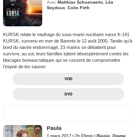
Avec
Matthias Schoenaerts
,
Léa
Seydoux
,
Colin Firth
KURSK relate le naufrage du sous-marin nucléaire russe K-141
KURSK, survenu en mer de Barents le 12 août 2000. Tandis qu’à
bord du navire endommagé, 23 marins se débattent pour
survivre, au sol, leurs familles luttent désespérément contre les
blocages bureaucratiques qui ne cessent de compromettre
l’espoir de les sauver.
VOD
DVD
Paula
1 mars 2017
|
2h 03min
|
Biopic
,
Drame