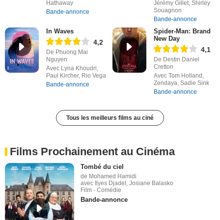
Hathaway
Jérémy Gillet, Shirley
Souagnon
Bande-annonce
Bande-annonce
In Waves
Spider-Man: Brand
New Day
4,2
4,1
De Phuong Mai
Nguyen
De Destin Daniel
Cretton
Avec Lyna Khoudri,
Paul Kircher, Rio Vega
Avec Tom Holland,
Zendaya, Sadie Sink
Bande-annonce
Bande-annonce
Tous les meilleurs films au ciné
Films Prochainement au Cinéma
Tombé du ciel
de Mohamed Hamidi
avec Ilyes Djadel, Josiane Balasko
Film - Comédie
Bande-annonce