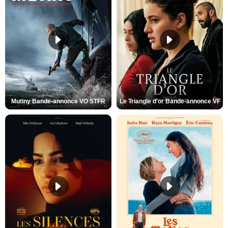
Mutiny Bande-annonce VO STFR
Le Triangle d'or Bande-annonce VF