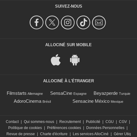
SUIVEZ-NOUS
ALLOCINÉ SUR MOBILE
ALLOCINÉ À L'ÉTRANGER
Filmstarts
SensaCine
Beyazperde
Allemagne
Espagne
Turquie
AdoroCinema
Sensacine México
Brésil
Mexique
Contact
|
Qui sommes-nous
|
Recrutement
|
Publicité
|
CGU
|
CGV
|
Politique de cookies
|
Préférences cookies
|
Données Personnelles
|
Revue de presse
|
Charte d'écriture
|
Les services AlloCiné
|
Gérer Utiq