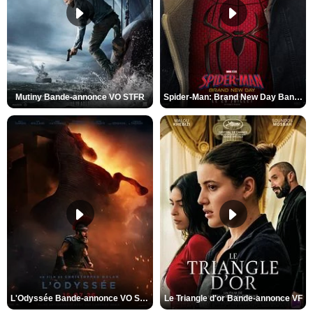
Mutiny Bande-annonce VO STFR
Spider-Man: Brand New Day Bande-annonce VO STFR
L'Odyssée Bande-annonce VO STFR
Le Triangle d'or Bande-annonce VF