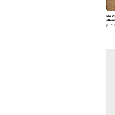
Ma vi
atten
jeudi 