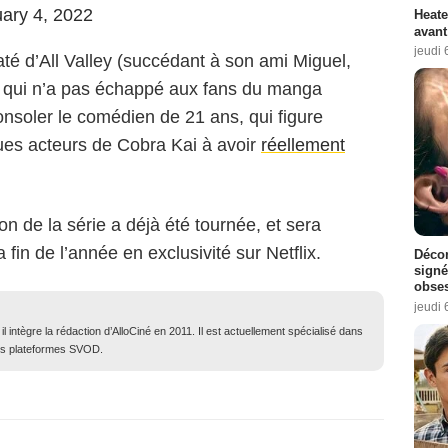
ary 4, 2022
Heate
avant
jeudi 
raté d’All Valley (succédant à son ami Miguel,
us qui n’a pas échappé aux fans du manga
onsoler le comédien de 21 ans, qui figure
lques acteurs de Cobra Kai à avoir
réellement
 de la série a déjà été tournée, et sera
fin de l’année en exclusivité sur Netflix.
Décon
signé
obse
jeudi 
 intègre la rédaction d’AlloCiné en 2011. Il est actuellement spécialisé dans
des plateformes SVOD.