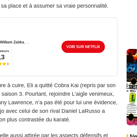
r sa place et à assumer sa vraie personnalité.
William Zabka
,
Courtney Henggeler
VOIR SUR NETFLIX
ateurs
,3
 à cuire, Eli a quitté Cobra Kai (repris par son
 saison 3. Pourtant, rejoindre L’aigle venimeux,
nny Lawrence, n’a pas été pour lui une évidence,
jo avec celui de son rival Daniel LaRusso a
ion plus contrastée du karaté.
lle aussi attirée par les aspects défensifs et
Ne