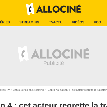
ÉRIES
STREAMING
TVACTU
VIDÉOS
VOD
éries TV
Actus Séries en streaming
Cobra Kai saison 4 : cet acteur regrette la traject
 4 : cet acteur regrette la t