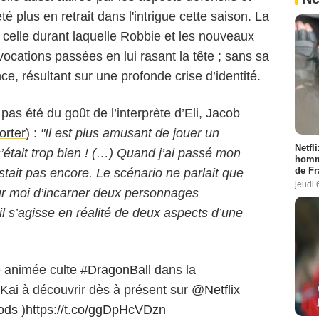
été plus en retrait dans l'intrigue cette saison. La
t celle durant laquelle Robbie et les nouveaux
cations passées en lui rasant la tête ; sans sa
ce, résultant sur une profonde crise d’identité.
pas été du goût de l’interprète d’Eli, Jacob
orter
) :
"Il est plus amusant de jouer un
Netfl
tait trop bien ! (…) Quand j’ai passé mon
homma
de Fr
stait pas encore. Le scénario ne parlait que
jeudi 
our moi d’incarner deux personnages
il s’agisse en réalité de deux aspects d’une
e animée culte
#DragonBall
dans la
Kai
à découvrir dès à présent sur
@Netflix
ods
)
https://t.co/ggDpHcVDzn