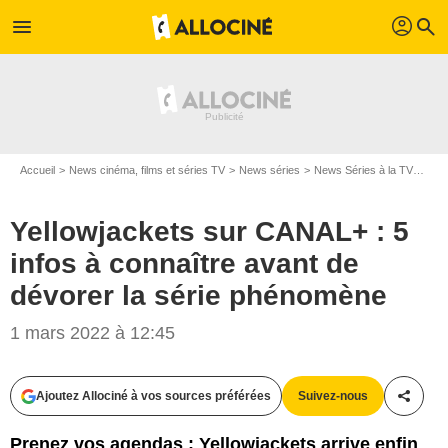
profil
menu
search
Accueil
News cinéma, films et séries TV
News séries
News Séries à la TV
Yell
Yellowjackets sur CANAL+ : 5
infos à connaître avant de
dévorer la série phénomène
1 mars 2022 à 12:45
Ajoutez Allociné à vos sources préférées
Suivez-nous
Partag
Prenez vos agendas : Yellowjackets arrive enfin