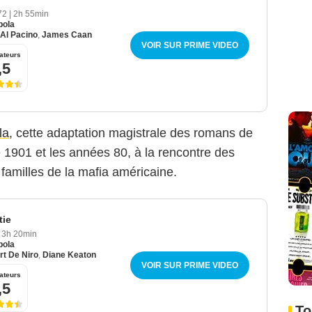
972
|
2h 55min
pola
Al Pacino
,
James Caan
VOIR SUR PRIME VIDEO
ateurs
,5
la
, cette adaptation magistrale des romans de
 1901 et les années 80, à la rencontre des
familles de la mafia américaine.
tie
3h 20min
pola
rt De Niro
,
Diane Keaton
VOIR SUR PRIME VIDEO
ateurs
,5
To