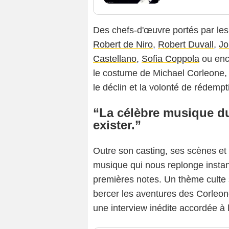
Des chefs-d'œuvre portés par le
Robert de Niro
,
Robert Duvall
,
Jo
Castellano
,
Sofia Coppola
ou en
le costume de Michael Corleone, a
le déclin et la volonté de rédempti
“La célèbre musique du 
exister.”
Outre son casting, ses scènes et 
musique qui nous replonge instan
premières notes. Un thème culte
bercer les aventures des Corleo
une interview inédite accordée à l