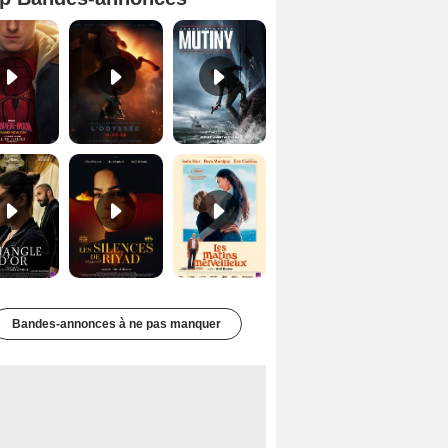
Spider-Man: Brand New Day Bande-annonce VO STFR
L'Odyssée Bande-annonce VO STFR
Mutiny Bande-annonce VO STFR
Le Triangle d'or Bande-annonce VF
Les Silences de Riyad Bande-annonce VO STFR
Les Matins merveilleux Bande-annonce VF
Bandes-annonces à ne pas manquer