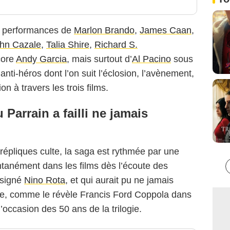
s performances de
Marlon Brando
,
James Caan
,
hn Cazale
,
Talia Shire
,
Richard S.
core
Andy Garcia
, mais surtout d’
Al Pacino
sous
nti-héros dont l’on suit l’éclosion, l’avènement,
on à travers les trois films.
Parrain a failli ne jamais
répliques culte, la saga est rythmée par une
tanément dans les films dès l’écoute des
 signé
Nino Rota
, et qui aurait pu ne jamais
ne, comme le révèle Francis Ford Coppola dans
’occasion des 50 ans de la trilogie.