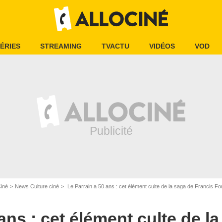
ÉRIES
STREAMING
TVACTU
VIDÉOS
VOD
Ciné
News Culture ciné
Le Parrain a 50 ans : cet élément culte de la saga de Francis Ford
ans : cet élément culte de l