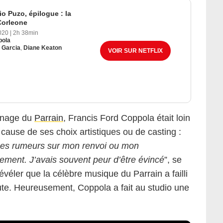
io Puzo, épilogue : la
Corleone
020
|
2h 38min
pola
 Garcia
,
Diane Keaton
VOIR SUR NETFLIX
urnage du
Parrain
, Francis Ford Coppola était loin
à cause de ses choix artistiques ou de casting :
Des rumeurs sur mon renvoi ou mon
ement. J’avais souvent peur d’être évincé
”, se
révéler que la célèbre musique du Parrain a failli
ute. Heureusement, Coppola a fait au studio une