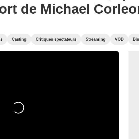
ort de Michael Corleo
es
Casting
Critiques spectateurs
Streaming
VOD
Bl