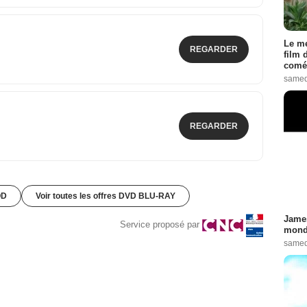
Le me
REGARDER
film 
comé
samed
REGARDER
OD
Voir toutes les offres DVD BLU-RAY
James
Service proposé par
monde
samed