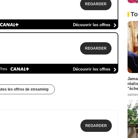
REGARDER
To
Découvrir les offres
REGARDER
ffres
Découvrir les offres
Jamai
réali
"éche
outes les offres de streaming
samed
REGARDER