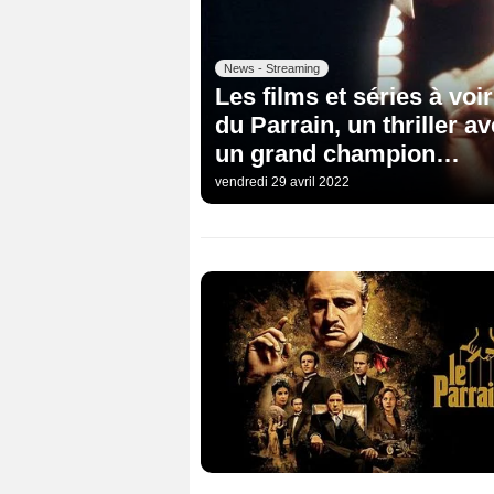
News - Streaming
Les films et séries à voi
du Parrain, un thriller 
un grand champion…
vendredi 29 avril 2022