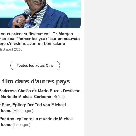
s vous paient suffisamment..." : Morgan
an peut "fermer les yeux" sur un mauvais
rio s'il estime avoir un bon salaire
i 8 août 2026
Toutes les actus Ciné
 film dans d'autres pays
Poderoso Chefão de Mario Puzo - Desfecho
A Morte de Michael Corleone
(Brésil)
r Pate, Epilog: Der Tod von Michael
rleone
(Allemagne)
 Padrino, epílogo: La muerte de Michael
rleone
(Espagne)