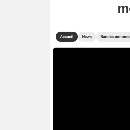
m
Accueil
News
Bandes-annonc