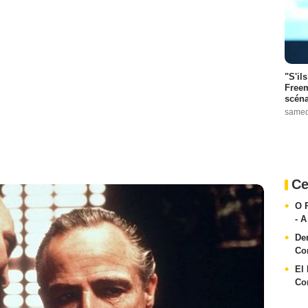
"S'il
Freem
scéna
samed
Ce
O 
- 
De
Co
El
Co