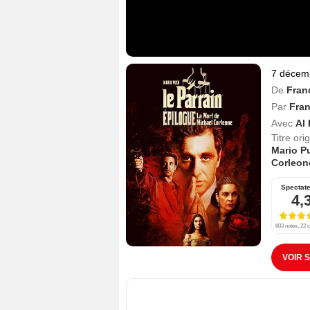
7 décem
De
Fran
Par
Fran
Avec
Al
Titre orig
Mario P
Corleon
Spectat
4,
803 notes, 22 c
VOIR 