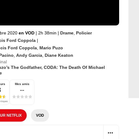
bre 2020
en VOD
|
2h 38min
|
Drame
,
Policier
cis Ford Coppola
|
cis Ford Coppola
,
Mario Puzo
 Pacino
,
Andy Garcia
,
Diane Keaton
inal
uzo’s The Godfather, CODA: The Death Of Michael
e
eurs
Mes amis
3
--
ritiques
SUR NETFLIX
VOD