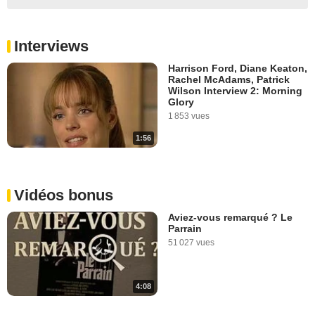
Interviews
Harrison Ford, Diane Keaton,
Rachel McAdams, Patrick
Wilson Interview 2: Morning
Glory
1 853 vues
1:56
Vidéos bonus
Aviez-vous remarqué ? Le
Parrain
51 027 vues
4:08