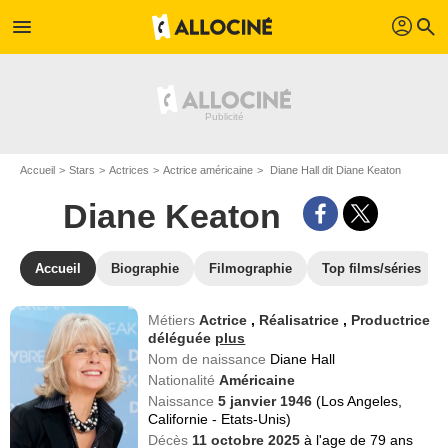
profil
menu
search
Accueil
Stars
Actrices
Actrice américaine
Diane Hall dit Diane Keaton
Diane Keaton
Accueil
Biographie
Filmographie
Top films/séries
Métiers
Actrice
,
Réalisatrice
,
Productrice
déléguée
plus
Nom de naissance
Diane Hall
Nationalité
Américaine
Naissance
5 janvier 1946
(Los Angeles,
Californie - Etats-Unis)
Décès
11 octobre 2025
à l'age de 79 ans