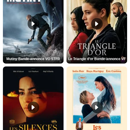
Mutiny Bande-annonce VO STFR
Le Triangle d'or Bande-annonce VF