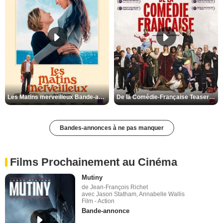
Les Matins merveilleux Bande-annonce VF
De la Comédie-Française Teaser VF
Bandes-annonces à ne pas manquer
Films Prochainement au Cinéma
Mutiny
de Jean-François Richet
avec Jason Statham, Annabelle Wallis
Film - Action
Bande-annonce