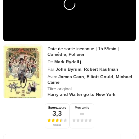
Date de sortie inconnue
|
1h 55min
|
Comédie
,
Policier
De
Mark Rydell
|
Par
John Byrum
,
Robert Kaufman
Avec
James Caan
,
Elliott Gould
,
Michael
Caine
Titre original
Harry and Walter go to New York
Spectateurs
Mes amis
3,3
--
5 notes