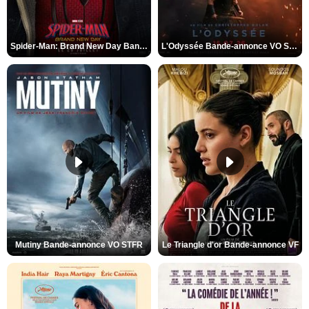
Spider-Man: Brand New Day Bande-annonce VO STFR
L'Odyssée Bande-annonce VO STFR
Mutiny Bande-annonce VO STFR
Le Triangle d'or Bande-annonce VF