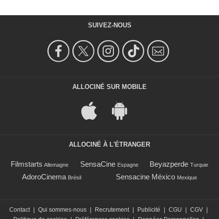
SUIVEZ-NOUS
ALLOCINÉ SUR MOBILE
ALLOCINÉ À L'ÉTRANGER
Filmstarts
SensaCine
Beyazperde
Allemagne
Espagne
Turquie
AdoroCinema
Sensacine México
Brésil
Mexique
Contact
|
Qui sommes-nous
|
Recrutement
|
Publicité
|
CGU
|
CGV
|