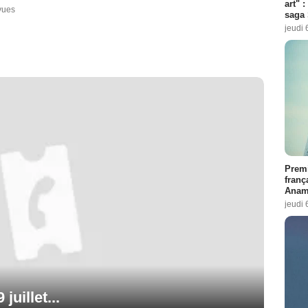
art" :
vues
saga 
jeudi 
Premi
franç
Anama
jeudi 
juillet...