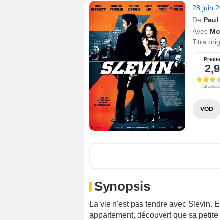
28 juin 
De
Paul
Avec
Mo
Titre ori
Press
2,9
19 critiqu
VOD
Synopsis
La vie n'est pas tendre avec Slevin.
appartement, découvert que sa petite a