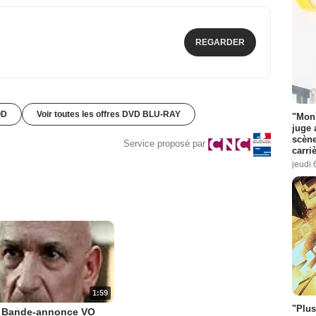
REGARDER
OD
Voir toutes les offres DVD BLU-RAY
"Mon 
juge 
scène
Service proposé par
carri
jeudi 
1:59
"Plus
n Bande-annonce VO