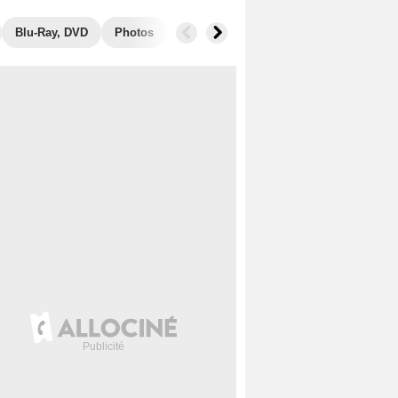
Blu-Ray, DVD
Photos
Secrets de tournage
Box Office