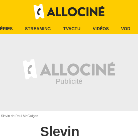
ÉRIES
STREAMING
TVACTU
VIDÉOS
VOD
Slevin de Paul McGuigan
Slevin