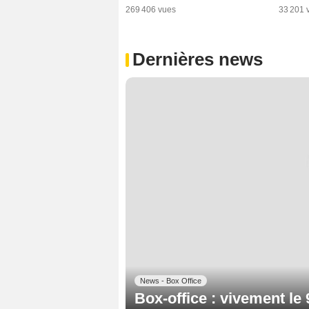
269 406 vues
33 201 
Dernières news
News - Box Office
Box-office : vivement le 9 