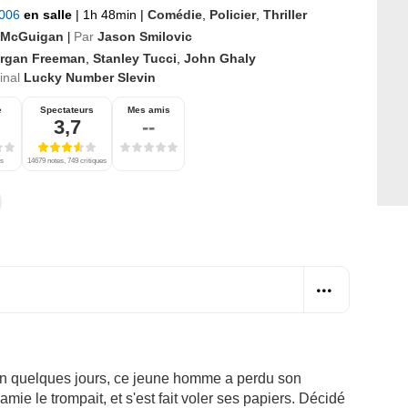
2006
en salle
|
1h 48min
|
Comédie
,
Policier
,
Thriller
 McGuigan
Par
Jason Smilovic
|
rgan Freeman
,
Stanley Tucci
,
John Ghaly
ginal
Lucky Number Slevin
e
Spectateurs
Mes amis
3,7
--
es
14679 notes, 749 critiques
 En quelques jours, ce jeune homme a perdu son
mie le trompait, et s'est fait voler ses papiers. Décidé